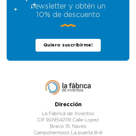
newsletter y obtén un
10% de descuento
Quiero suscribirme!
Dirección
La Fábrica de Inventos
CIF B09542119 Calle Lopez
Bravo 15. Naves
Campohermoso La puerta B-6