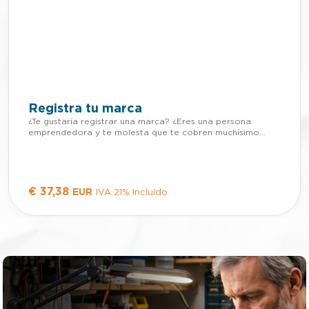
Registra tu marca
¿Te gustaría registrar una marca? ¿Eres una persona
emprendedora y te molesta que te cobren muchísimo
dinero por registrar una marca? ¿Te gustaría registrar una
marca de forma prácticamente gratuita, solo pagando las
tasas? Tienes varias opciones: OPCION 1: Gastarte una
barbaridad de dinero en que un Agente de la propiedad
industrial te registre tu marca. OPCION 2: Gastar una
€
37,38
EUR
IVA 21% Incluido
barbaridad de tiempo en aprender por ti mismo a hacerlo.
Siendo dificilísimo por la cantidad de parámetros que
tienes que aprender si nadie te lo explica. OPCION 3:
Contratar este curso que solo cuesta 45€ y te va a llevar
solo 35 minutos aprender a registrar una marca. Con este
curso aprenderás a registrar una marca por ti mismo de
forma prácticamente gratuita (solo pagando las tasas) Y
una vez aprendas podrás registrar todas las marcas que
quieras por ti mismo. Ahorrándote muchísimo dinero en
Honorarios de un agente de la propiedad industrial. Es un