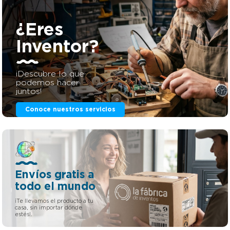
curso en el que te explicaremos paso por paso todo lo
que tienes que hacer para conseguir registrar tu propia
marca. No hace falta que tengas formación ni estudios
¿Eres
previos. Solo 30 minutos y ganas de aprender.
Inventor?
¡Descubre lo que
podemos hacer
juntos!
Conoce nuestros servicios
Envíos gratis a
todo el mundo
¡Te llevamos el producto a tu
casa, sin importar dónde
estés!.