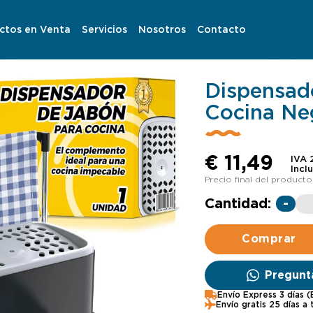
ctos en Venta
Servicios
Nosotros
Contacto
Dispensad
Cocina Ne
€
11,49
IVA 
Incl
Precio final del producto
Cantidad:
-
Comprar
Pregunt
Envío Express 3 días 
Envío gratis 25 días a