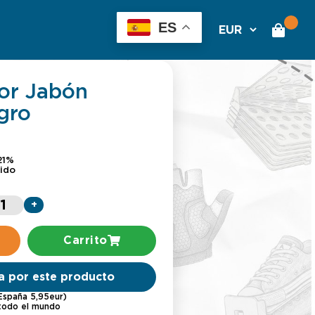
ES
or Jabón
gro
21%
uido
+
Carrito
a por este producto
(España 5,95eur)
 todo el mundo