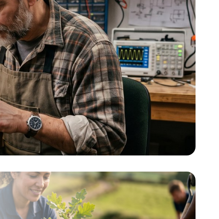
s No incluye baterías.
haga que su móvil le guíe allá por donde
vaya. ¿Te gusta leer antes de dormir
pero no te duermes ni a la de 3? A
veces te cuesta cerrar el ojillo y no
sabes que hacer, enciendes y apagas la
radio, cuentas ovejas y remueves la
almohada. En ese momento sacas tu
reluciente Onstyck, y te pones unos
bailables latinos junto a algún video de
risa. En realidad no llegaras ni al
segundo video, ¡quedará roque! ¿Juegas
a menudo con el móvil? Onstyck te lo
pone fácil, podrás jugar cómodamente
en el sofá o mientras haces cualquier
otra tarea ¿Te estás duchando?
Jabónate mientras haces un all in o haz
movimiento mientras te secas el pelo,
ya no tendrá que hacer malabares con
el móvil ¿a quién no se le caído y roto
por no tener manos suficientes? (puedo
verte esa sonrisilla ) ¡Tu tercer brazo te
espera, ya no podrás vivir sin él!