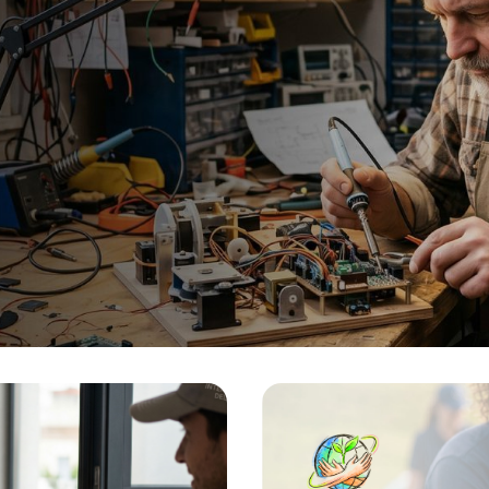
18.5 cm ; 2.4 pound
como trasformador elevador
n de manera que en este caso
o de tensión reducida estará
 en serie con la carga
de forma que su circuito
aprovechara para su
ión la intensidad que absorbe
léctrica produciendo en el
o un efecto de regeneración
 que podrá ser aprovechada
ntar a otra carga eléctrica.
do así un ahorro energético al
ógicamente el sistema permite
sa regeneración eléctrica para
a aquellas cargas eléctricas
ee. ¡Con la actual situación en
de la energía, es muy
 intentar ahorrar en el
 oportunidad. Puedes invertir
tos patentados sin tener que
dinero. Si quieres más
ón de esta patente, llámanos o
 un Whatsapp al +34 623 30
stro email es
fabricadeinventos.com.
 accesibles, cercanos y
ntos de facilidades a