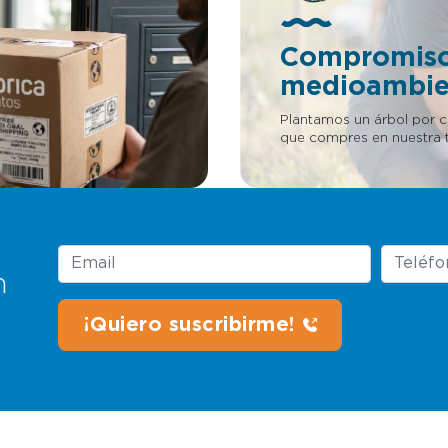
s e inversores para invertir
a patentes. LLÁMANOS
Compromis
medioambie
Plantamos un árbol por 
que compres en nuestra t
n