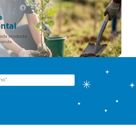
o
ntal
cada producto
ienda.