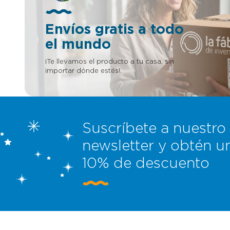
empresario
en nuestr
Envíos gratis a todo
el mundo
¡Te llevamos el producto a tu casa, sin
importar dónde estés!.
Suscríbete a nuestro
newsletter y obtén u
10% de descuento