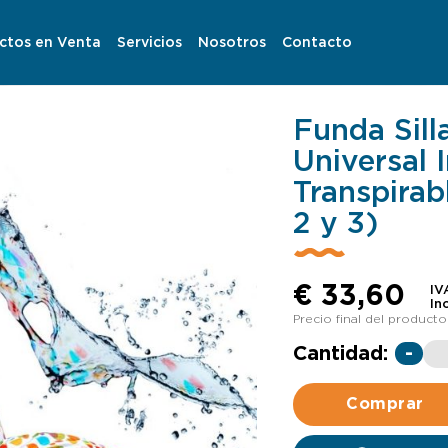
ctos en Venta
Servicios
Nosotros
Contacto
Funda Sil
Universal
Transpirab
2 y 3)
€
33,60
IV
In
Precio final del producto
Cantidad:
-
Comprar