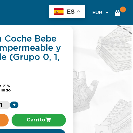
ES
la Coche Bebe
 Impermeable y
le (Grupo 0, 1,
A 21%
cluido
+
Carrito