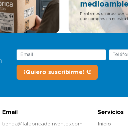
 accesibles, cercanos y
medioambie
ntos de facilidades a
s e inversores para invertir
Plantamos un árbol por 
a patentes. LLÁMANOS
que compres en nuestra t
n
Email
Servicios
tienda@lafabricadeinventos.com
Inicio