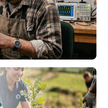
bandas harían la función del erizo,
o que añade
insertando los pinchos en los
 Otra
neumáticos del vehículo. Si eres
ol es la
Empresario/inversor esta es tu
el
oportunidad. Puedes invertir en
en un gran
proyectos patentados sin tener que
este caso
adelantar dinero. Si quieres más
de manera
información de esta patente, llámanos o
 por unos
mándanos un Whatsapp al +34 623 30
erior del
88 74, nuestro email
es tienda@lafabricadeinventos.com.
s invertir
Somos muy accesibles, cercanos y
tener que
damos cientos de facilidades a
más
empresarios e inversores para invertir
 llámanos o
en nuestra patentes. LLÁMANOS
4 623 30
os.com.
nos y
 a
 invertir
NOS
o