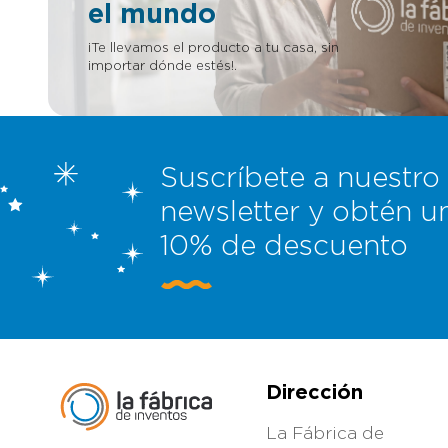
Somos muy
el mundo
damos cie
empresario
¡Te llevamos el producto a tu casa, sin
en nuestr
importar dónde estés!.
Suscríbete a nuestro
newsletter y obtén u
10% de descuento
Dirección
La Fábrica de