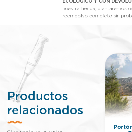
ECOLÓGICO Y CON DEVOLU
nuestra tienda, plantaremos u
reembolso completo sin proble
Productos
relacionados
Portón
Chaleco de Señalización
Otros productos que quizá