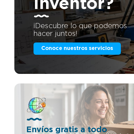
Inventor?
dos hojas
dotado de
amortigua
Deslizami
inferior d
¡Descubre lo que podemos
guías late
apertura y cierre. 
hacer juntos!
efectivo. 
hojas, se 
abisagrad
Conoce nuestros servicios
impide cua
aplastamiento El sist
indicado 
industria
medio com
Renault Tr
otras. Ad
aplicable
pudiendo 
acristalamien
Empresari
oportunida
proyectos
adelantar 
informaci
mándanos
88 74, nue
Envíos gratis a todo
es tienda