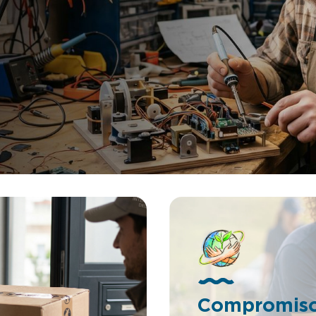
, desbordante hacia fuera,
en la fabricación. Un aspect
 contrapesos y
comodidad y facilidad en su uso.
dores de final de apertura.
de las opciones de este paras
ento del portón. La parte
implantación tras la compra d
el portón deslizará sobre unas
vehículo, convirtiéndose así 
rales permitiendo su fácil
accesorio para tu coche. En 
Sistema seguro y
la trayectoria de este sería 
En la confluencia de las dos
horizontal igualmente guiada
encuentra un sistema
guías invisibles en la parte inf
o totalmente seguro que
parabrisas. Si eres Empresario/inversor
lquier incidente de
esta es tu oportunidad. Puede
ema es muy
en proyectos patentados sin 
para su uso en furgonetas
adelantar dinero. Si quieres 
les de gran tamaño y segmento
información de esta patente,
o la Citroën Berlingo, la
mándanos un Whatsapp al +3
afic o la Peugeot Boxer, entre
88 74, nuestro email
emás, es susceptible apto o
es tienda@lafabricadeinvent
 para portones automáticos
Somos muy accesibles, cerca
estar dotado o no de
damos cientos de facilidades
to trasero. Si eres
empresarios e inversores para
o/inversor esta es tu
en nuestra patentes. LLÁMA
d. Puedes invertir en
 patentados sin tener que
dinero. Si quieres más
ón de esta patente, llámanos o
 un Whatsapp al +34 623 30
stro email
Compromis
@lafabricadeinventos.com.