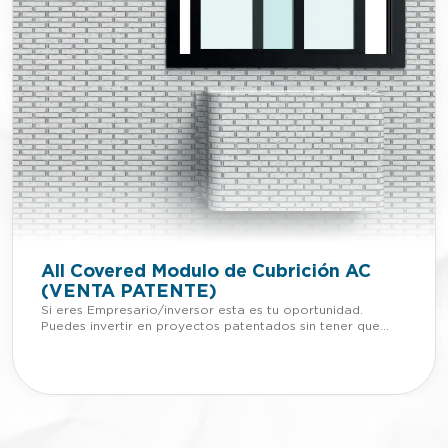
All Covered Modulo de Cubrición AC
(VENTA PATENTE)
Si eres Empresario/inversor esta es tu oportunidad.
Puedes invertir en proyectos patentados sin tener que
adelantar dinero. Si quieres más información de esta
patente, llámanos o mándanos un Whatsapp al +34 623
30 88 74, nuestro email
es tienda@lafabricadeinventos.com. Somos muy
accesibles, cercanos y damos cientos de facilidades a
empresarios e inversores para invertir en nuestra
patentes. LLÁMANOS All Covered es un módulo de