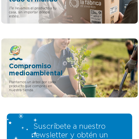
¡Te llevamos el producto a tu
casa, sin importar dónde
estés!.
Compromiso
medioambiental
Plantamos un árbol por cada
producto que compres en
nuestra tienda.
Suscríbete a nuestro
newsletter y obtén un