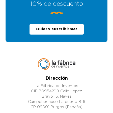
10% de descuento
Quiero suscribirme!
Dirección
La Fábrica de Inventos
CIF B09542119 Calle Lopez
Bravo 15. Naves
Campohermoso La puerta B-6
CP 09001 Burgos (España)