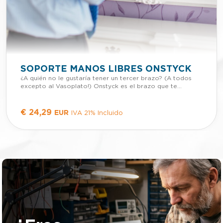
SOPORTE MANOS LIBRES ONSTYCK
¿A quién no le gustaría tener un tercer brazo? (A todos
excepto al Vasoplato!) Onstyck es el brazo que te
conecta al mundo, el arnés unido al palo hace posible que
puedas ver tu móvil dejando tus dos manos libres para
que puedas hacer lo que quieras. ¿Eres un cocinillas? Lea
€
24,29
EUR
IVA 21% Incluido
al pie de la letra toda la receta sin perder ojo a tu cocina,
no sea malo y pringue el móvil con todo tipo de comida,
se lo agradecerá. ¿Eres o quieres ser Youtuber? Onstyck
te va a ser más útil que ser el hijo de la Pantoja, llévalo allí
donde vayas, haz videos, tutoriales, monólogos, reviews…
¡Lo que quieras! ¿Necesitas un guía? Te has perdido en
Tokio y no sabes ni papa de inglés y menos japonés, pues
oiga póngase Onstyck como pelo en pecho y haga que su
móvil le guíe allá por donde vaya. ¿Te gusta leer antes de
dormir pero no te duermes ni a la de 3? A veces te cuesta
cerrar el ojillo y no sabes que hacer, enciendes y apagas
la radio, cuentas ovejas y remueves la almohada. En ese
momento sacas tu reluciente Onstyck, y te pones unos
bailables latinos junto a algún video de risa. En realidad no