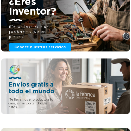
¿Eres
llegaras ni al segundo video, ¡quedará roque! ¿Juegas a
Inventor?
menudo con el móvil? Onstyck te lo pone fácil, podrás
jugar cómodamente en el sofá o mientras haces cualquier
otra tarea ¿Te estás duchando? Jabónate mientras haces
un all in o haz movimiento mientras te secas el pelo, ya no
¡Descubre lo que
tendrá que hacer malabares con el móvil ¿a quién no se le
podemos hacer
caído y roto por no tener manos suficientes? (puedo
juntos!
verte esa sonrisilla ) ¡Tu tercer brazo te espera, ya no
podrás vivir sin él!
Conoce nuestros servicios
Envíos gratis a
todo el mundo
¡Te llevamos el producto a tu
casa, sin importar dónde
estés!.