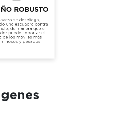
EÑO ROBUSTO
llavero se despliega,
do una escuadra contra
hufe, de manera que el
dor puede soportar el
o de los móviles más
uminosos y pesados.
ágenes