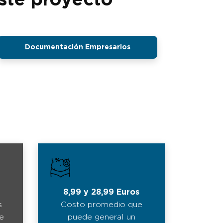
Documentación Empresarios
8,99 y 28,99 Euros
s
Costo promedio que
e
puede general un