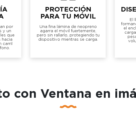
ÍA
PROTECCIÓN
DIS
A
PARA TU MÓVIL
El 
forman
zan por
Una fina lámina de neopreno
el enc
s y un
agarra el móvil fuertemente,
carga
les que
pero sin rallarlo, protegiendo tu
pes
s hacia
dispositivo mientras se carga.
vol
 carril
fono.
to con Ventana en im