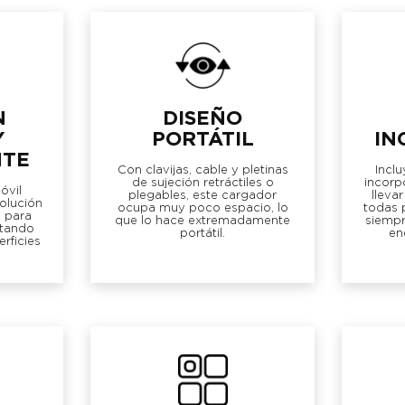
N
DISEÑO
Y
PORTÁTIL
IN
NTE
Con clavijas, cable y pletinas
Inclu
de sujeción retráctiles o
incorp
óvil
plegables, este cargador
lleva
olución
ocupa muy poco espacio, lo
todas 
 para
que lo hace extremadamente
siempr
itando
portátil.
en
rficies