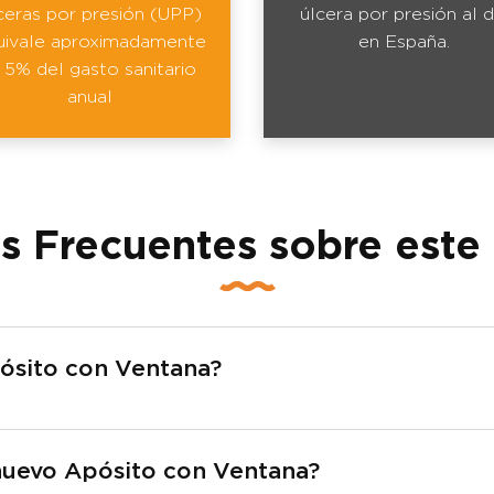
ceras por presión (UPP)
úlcera por presión al d
uivale aproximadamente
en España.
l 5% del gasto sanitario
anual
s Frecuentes sobre este
ósito con Ventana?
nuevo Apósito con Ventana?