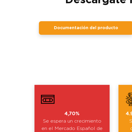
Documentación del producto
4,70%
4.
Se espera un crecimiento
S
en el Mercado Español de