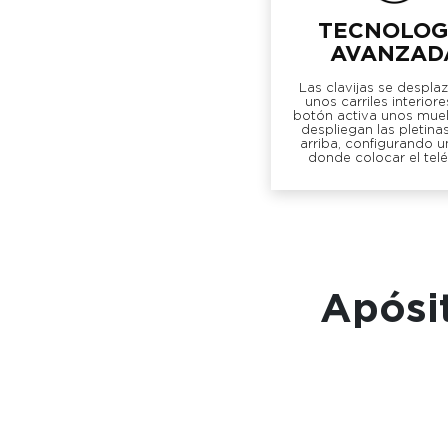
TECNOLOG
AVANZAD
Las clavijas se despla
unos carriles interiore
botón activa unos muel
despliegan las pletina
arriba, configurando un
donde colocar el telé
Apósi