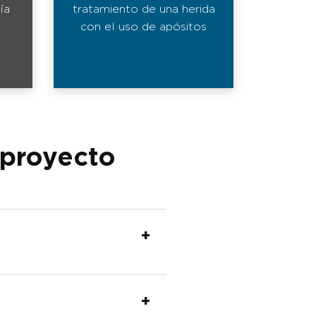
ía
tratamiento de una herida
con el uso de apósitos
 proyecto