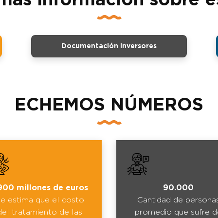
Documentación Inversores
ECHEMOS NÚMEROS
900 millones de euros
.
90.000
e estima que el costo
Cantidad de persona
del tratamiento de las
promedio que sufre d