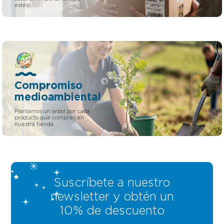
estés!.
Compromiso
medioambiental
Plantamos un árbol por cada
producto que compres en
nuestra tienda.
Suscríbete a nuestro
newsletter y obtén un
10% de descuento