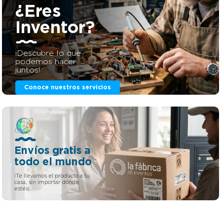
¿Eres
Inventor?
¡Descubre lo que
podemos hacer
juntos!
Conoce nuestros servicios
Envíos gratis a
todo el mundo
¡Te llevamos el producto a tu
casa, sin importar dónde
estés!.