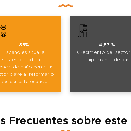
85%
4,67 %
Españoles sitúa la
Crecimiento del sector
sostenibilidad en el
equipamiento de bañ
pacio de baño como un
ctor clave al reformar o
equipar este espacio
s Frecuentes sobre este