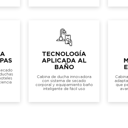
RA
TECNOLOGÍA
SPAS
APLICADA AL
M
BAÑO
E
secado
 duchas
Cabina de ducha innovadora
Cabina
hoteles
con sistema de secado
adaptab
ciencia
corporal y equipamiento baño
que pe
inteligente de fácil uso
ava