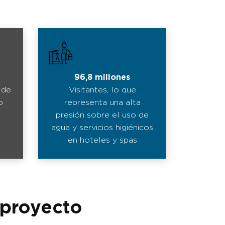
96,8 millones
 de
Visitantes, lo que
o
representa una alta
presión sobre el uso de
agua y servicios higiénicos
en hoteles y spas
 proyecto