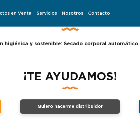
cha con Secado por A
ctos en Venta
Servicios
Nosotros
Contacto
n higiénica y sostenible: Secado corporal automático s
¡TE AYUDAMOS!
Quiero hacerme distribuidor