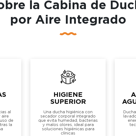
bre la Cabina de Du
por Aire Integrado
AS
HIGIENE
A
SUPERIOR
AGU
ias al
Una ducha higiénica con
Ducha
 aire
secador corporal integrado
lavad
 uso de
que evita humedad, bacterias
ene
tras la
y malos olores, ideal para
te
ha
soluciones higiénicas para
clínicas