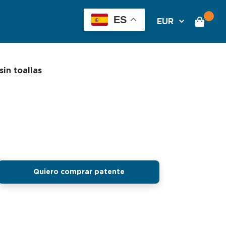
ire Integrado
ES
in toallas
Quiero comprar patente