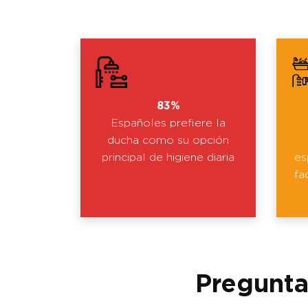
83%
Españoles prefiere la
ducha como su opción
principal de higiene diaria
es
fa
Pregunta