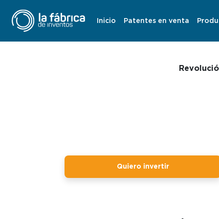
Cabina de Du
Inicio
Patentes en venta
Produ
Revolució
Quiero invertir