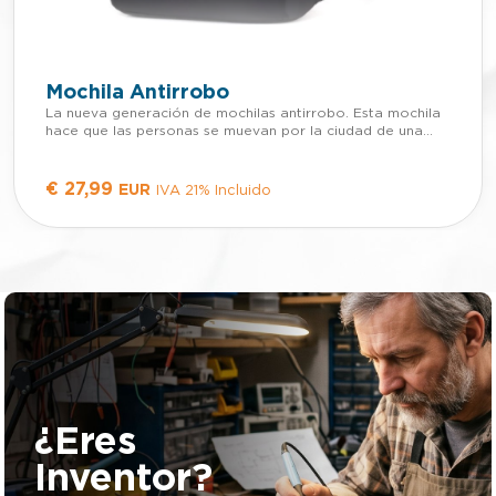
Mochila Antirrobo
La nueva generación de mochilas antirrobo. Esta mochila
hace que las personas se muevan por la ciudad de una
forma segura y organizada. Principales características de
seguridad: - Antirrobo - Cierres de cremallera ocultos. -
Bolsillos ocultos y con protección RFID. - Material a
€
27,99
EUR
IVA 21% Incluido
prueba de cortes. Principales características de
organización: - Separadores interiores ajustables (no
incluidos). - Compartimiento acolchado para un portátil de
17" - Compartimiento acolchado para una tablet de 12,9" -
Ángulo de abertura ajustable - Soporte para gafas de sol
Otras características: - Puerto de carga USB integrado
para cargar tu teléfono. - Fabricado con materiales
reciclados. - Peso equilibrado: sientes un 20% - 25%
menos de peso - Resistente al agua. Material: RPET (PET
Reciclado) Medidas producto: 32,5 x 16,5 x 49 cm
Capacidad: 21,5 L. Peso: 1100 gr.
¿Eres
Inventor?