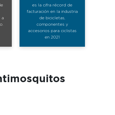
de
es la cifra récord de
facturación en la industria
 a
de bicicletas,
o.
componentes y
accesorios para ciclistas
en 2021
ntimosquitos