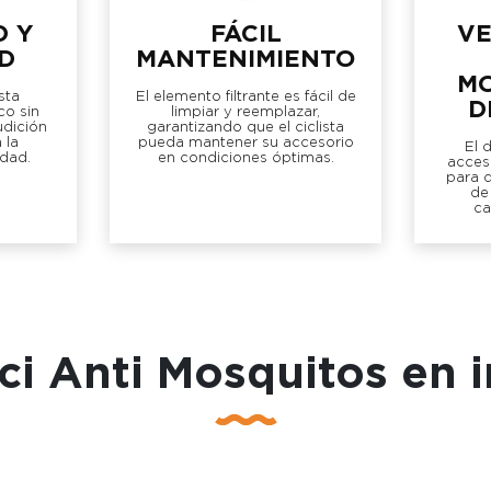
 Y
FÁCIL
VE
D
MANTENIMIENTO
MO
sta
El elemento filtrante es fácil de
D
o sin
limpiar y reemplazar,
audición
garantizando que el ciclista
 la
pueda mantener su accesorio
El 
dad.
en condiciones óptimas.
acces
para 
de
ca
ci Anti Mosquitos en