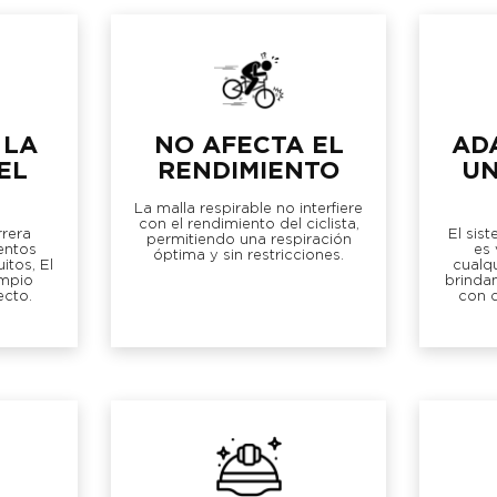
 LA
NO AFECTA EL
AD
EL
RENDIMIENTO
UN
La malla respirable no interfiere
con el rendimiento del ciclista,
rera
El sis
permitiendo una respiración
entos
es 
óptima y sin restricciones.
tos, El
cualqu
impio
brindan
ecto.
con 