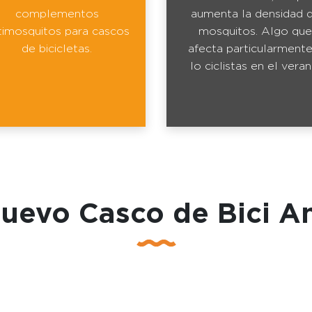
complementos
aumenta la densidad 
timosquitos para cascos
mosquitos. Algo que
de bicicletas.
afecta particularmente
lo ciclistas en el veran
nuevo Casco de Bici A