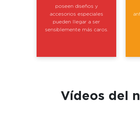
poseen diseños y
accesorios especiales
an
pueden llegar a ser
sensiblemente más caros.
Vídeos del 