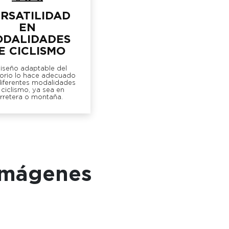
RSATILIDAD
EN
DALIDADES
E CICLISMO
diseño adaptable del
orio lo hace adecuado
diferentes modalidades
 ciclismo, ya sea en
rretera o montaña.
 imágenes