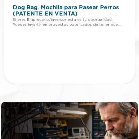
Dog Bag. Mochila para Pasear Perros
(PATENTE EN VENTA)
Si eres Empresario/inversor esta es tu oportunidad.
Puedes invertir en proyectos patentados sin tener que
adelantar dinero. Si quieres más información de esta
patente, llámanos o mándanos un Whatsapp al +34 623
30 88 74, nuestro email
es tienda@lafabricadeinventos.com. Somos muy
accesibles, cercanos y damos cientos de facilidades a
empresarios e inversores para invertir en nuestra
patentes. LLÁMANOS En algunos municipios las
ordenanzas aprobadas recientemente obligan a diluir los
orines de los perros con agua “para asegurar la
salubridad de la vía y espacios públicos y evitar la
degradación del mobiliario urbano”. En concreto, la norma
municipal de alguno de los municipio afectados establece
que la persona que conduzca al animal “llevará siempre
envoltorios de cierre hermético para las heces y líquido
para aclarar la orina. Te presentamos Dog Bag, una
mochila totalmente equipada para los paseos de tu
mascota.Que contiene: Botella para diluir la orina, Bomba
de agua para facilitar la expulsión del líquido, Pinza para
las bolsas usadas, Bolsillo para chuches, Bolsillo para las
bolsas de los excrementos, Segunda asa para una mejor
adaptación. Si eres Empresario/inversor esta es tu
oportunidad. Puedes invertir en proyectos patentados sin
tener que adelantar dinero. Si quieres más información de