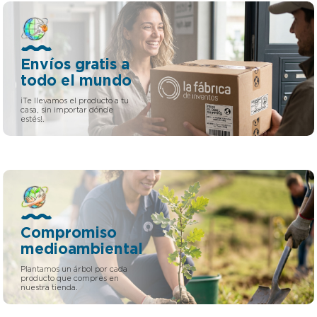
Envíos gratis a
todo el mundo
¡Te llevamos el producto a tu
casa, sin importar dónde
estés!.
Compromiso
medioambiental
Plantamos un árbol por cada
producto que compres en
nuestra tienda.