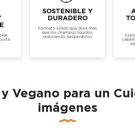
O
SOSTENIBLE Y
Y
DURADERO
TO
E
Formato sólido que dura más
que los champús líquidos,
ilar,
Espe
reduciendo desperdicios
porta
cabell
.
eq
y Vegano para un Cui
imágenes