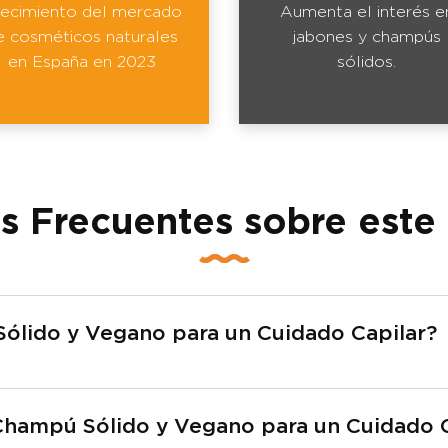
ecimiento del mercado
Aumenta el interés e
e cosméticos naturales
jabones y champús
en España en 2023
sólidos.
s Frecuentes sobre este
ólido y Vegano para un Cuidado Capilar?
Champú Sólido y Vegano para un Cuidado C