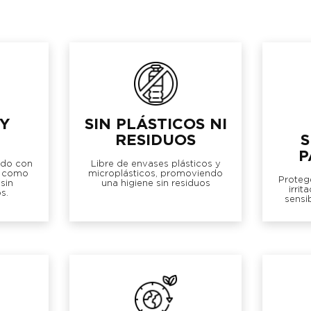
Y
SIN PLÁSTICOS NI
RESIDUOS
S
P
ado con
Libre de envases plásticos y
s como
microplásticos, promoviendo
Protege
 sin
una higiene sin residuos
irrit
s.
sensi