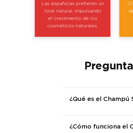
Las españolas prefieren un
Cr
look natural, impulsando
d
el crecimiento de los
cosméticos naturales.
Pregunta
¿Qué es el Champú S
¿Cómo funciona el 