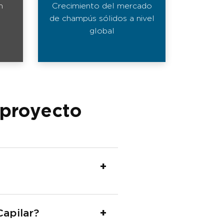
n
Crecimiento del mercado
de champús sólidos a nivel
global
 proyecto
apilar?