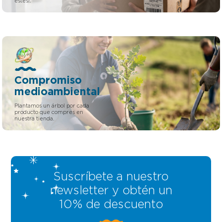
estés!.
Compromiso
medioambiental
Plantamos un árbol por cada
producto que compres en
nuestra tienda.
Suscríbete a nuestro
newsletter y obtén un
10% de descuento