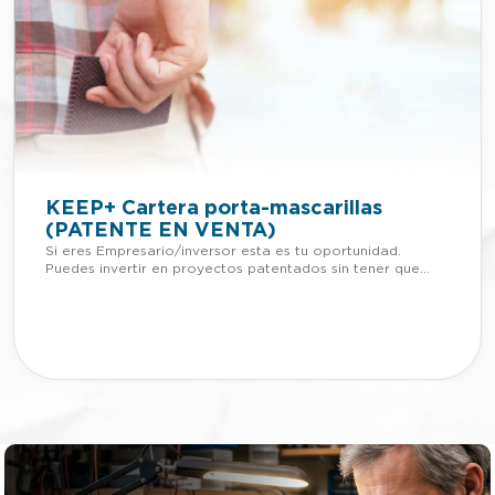
KEEP+‌ ‌‌Cartera‌ ‌porta-mascarillas‌
(PATENTE EN VENTA)
Si eres Empresario/inversor esta es tu oportunidad.
Puedes invertir en proyectos patentados sin tener que
adelantar dinero. Si quieres más información de esta
patente, llámanos o mándanos un Whatsapp al +34 623
30 88 74, nuestro email
es tienda@lafabricadeinventos.com. Somos muy
accesibles, cercanos y damos cientos de facilidades a
empresarios e inversores para invertir en nuestra
patentes. LLÁMANOS Los ciudadanos seguimos tratando
de habituarnos a los cambios que ha causado el COVID-19
en nuestro día a día y a las medidas de protección que
eso conlleva. El uso de la mascarilla es uno de los más
importantes, y que más personas hacen un mal uso,
llevándola colgada de la oreja o incluso en la muñeca. Sin