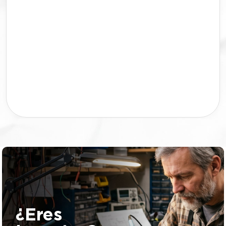
bolsas de plástico a lo largo de la vida del animal es muy
grande. SHIVA es un Kit de limpieza para mascotas, con
una boca más ancha para facilitar la introducción de las
heces en él mismo. Fácil de limpiar y ligero para un
transporte más cómodo. Posee una rosca inmovilizadora
para evitar que la bolsa, la cual cubre el bote, no se
escape cada vez que se abra el kit. Además, tiene una
tapa hermética: con un cómodo agarradero para
desenroscarla y unos ganchos en sus laterales para poder
colgar la pala recogedora. Todos estos elementos hacen
que Shiva sea un producto indispensable en el cuidado de
tu mascota. ¡Podrás encargarte de los cuidados de tu
mascota y ser respetuoso con el medio ambiente al
mismo tiempo! Si eres Empresario/inversor esta es tu
oportunidad. Puedes invertir en proyectos patentados sin
tener que adelantar dinero. Si quieres más información de
esta patente, llámanos o mándanos un Whatsapp al +34
623 30 88 74, nuestro email
es tienda@lafabricadeinventos.com. Somos muy
accesibles, cercanos y damos cientos de facilidades a
empresarios e inversores para invertir en nuestra
patentes. LLÁMANOS
¿Eres