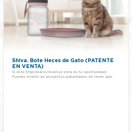
Shiva. Bote Heces de Gato (PATENTE
EN VENTA)
Si eres Empresario/inversor esta es tu oportunidad.
Puedes invertir en proyectos patentados sin tener que
adelantar dinero. Si quieres más información de esta
patente, llámanos o mándanos un Whatsapp al +34 623
30 88 74, nuestro email
es tienda@lafabricadeinventos.com. Somos muy
accesibles, cercanos y damos cientos de facilidades a
empresarios e inversores para invertir en nuestra
patentes. LLÁMANOS Cada vez que recoges las heces de
tu mascota hay que tirarlas inmediatamente a la basura o
coger una bolsa más pequeña y depositarla y cerrarlas en
estas. Su olor se hace muy desagradable y más aún con el
paso de los días. Por ello el gasto que se genera en