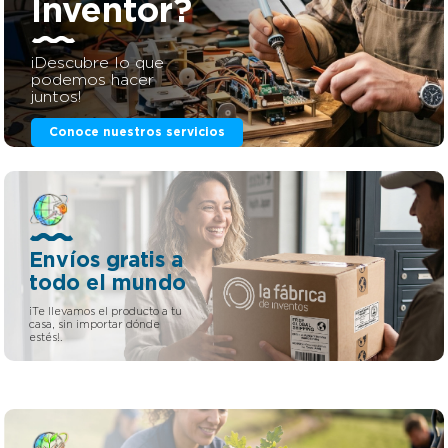
Inventor?
¡Descubre lo que
podemos hacer
juntos!
Conoce nuestros servicios
Envíos gratis a
todo el mundo
¡Te llevamos el producto a tu
casa, sin importar dónde
estés!.