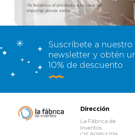
¡Te llevamos el producto a tu casa, sin
importar dónde estés!.
Suscríbete a nuestro
newsletter y obtén u
10% de descuento
Dirección
La Fábrica de
Inventos
CIF B09542119