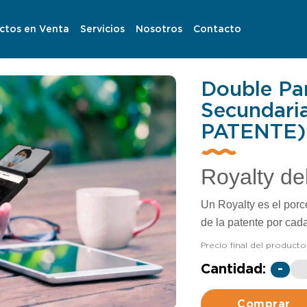
ctos en Venta
Servicios
Nosotros
Contacto
Double Pan
Secundari
PATENTE)
Royalty de
Un Royalty es el porc
de la patente por cad
Precio final del producto
Cantidad:
-
Comprar