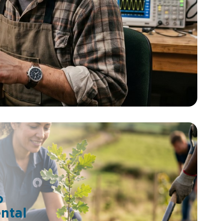
a la zona
gracias a unas placas solares que
 componen
alimentan el sistema, establecen
homogéneamente una temperatura
lidad de
idónea para su bienestar,
idad de
proporcionándoles un clima adecuado a
entras el
sus necesidades. Funciona mediante un
uier
sistema muy versátil, que puede tener un
plique un
uso similar para las personas, con un
r por
simple brazalete o muñequera, el
colocado en
usuario puede conseguir regular la
ula sin
temperatura de todo el cuerpo
focalizándose solamente en una zona.
tu
Si eres Empresario/inversor esta es tu
en
oportunidad. Puedes invertir en
er que
proyectos patentados sin tener que
más
adelantar dinero. Si quieres más
 llámanos o
información de esta patente, llámanos o
4 623 30
mándanos un Whatsapp al +34 623 30
88 74, nuestro email
os.com.
es tienda@lafabricadeinventos.com.
nos y
Somos muy accesibles, cercanos y
 a
damos cientos de facilidades a
 invertir
empresarios e inversores para invertir
NOS
en nuestra patentes. LLÁMANOS
o
ntal