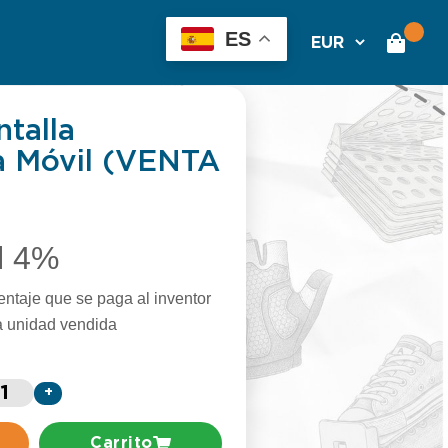
ES
talla
a Móvil (VENTA
l 4%
entaje que se paga al inventor
a unidad vendida
+
Carrito