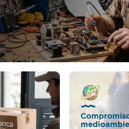
banal es un peligro total par
 un Whatsapp al +34 623 30
cervical y los tendones que
stro email
el cuello. FreeEar es un mecanismo
@lafabricadeinventos.com.
que permite al usuario la faci
 accesibles, cercanos y
hablar por el móvil sin neces
ntos de facilidades a
tenerlo pegado a la oreja. Mi
s e inversores para invertir
usuario está realizando cualq
a patentes. LLÁMANOS
actividad cotidiana que no im
gran movimiento podrá habla
teléfono con el dispositivo 
la parte lateral hombro clavíc
ningún tipo de esfuerzo. Si eres
Empresario/inversor esta es 
oportunidad. Puedes invertir 
proyectos patentados sin ten
adelantar dinero. Si quieres 
información de esta patente,
mándanos un Whatsapp al +3
88 74, nuestro email
es tienda@lafabricadeinvent
Somos muy accesibles, cerca
damos cientos de facilidades
empresarios e inversores para
en nuestra patentes. LLÁMA
Compromis
medioambie