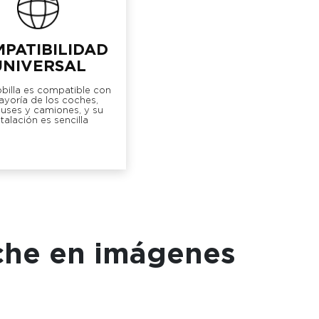
PATIBILIDAD
UNIVERSAL
billa es compatible con
ayoría de los coches,
uses y camiones, y su
stalación es sencilla
oche en imágenes