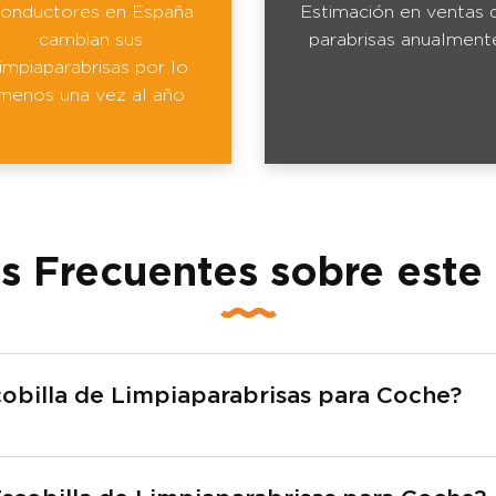
onductores en España
Estimación en ventas 
cambian sus
parabrisas anualment
limpiaparabrisas por lo
menos una vez al año
s Frecuentes sobre este
cobilla de Limpiaparabrisas para Coche?