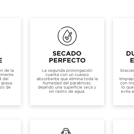
A
SECADO
D
E
PERFECTO
n de la
La segunda prolongación
Gracias
azmente
cuenta con un cuerpo
d del
absorbente que elimina toda la
limpiap
 grasa,
humedad del parabrisas,
con mat
os de
dejando una superficie seca y
lo que
sin rastro de agua.
evita 