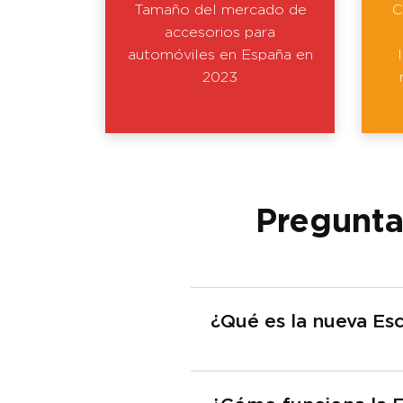
Tamaño del mercado de
C
accesorios para
automóviles en España en
2023
Pregunta
¿Qué es la nueva Es