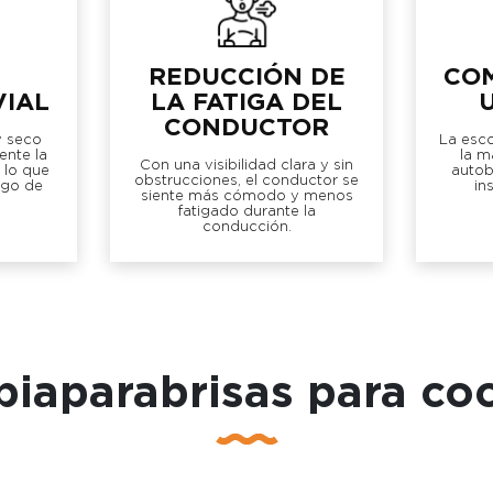
REDUCCIÓN DE
COM
VIAL
LA FATIGA DEL
CONDUCTOR
y seco
La esco
nte la
la m
Con una visibilidad clara y sin
, lo que
autob
obstrucciones, el conductor se
sgo de
in
siente más cómodo y menos
fatigado durante la
conducción.
mpiaparabrisas para c