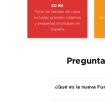
60 Mil
Total de tiendas de ropa,
incluidas grandes cadenas
pe
y pequeñas boutiques en
España
Pregunta
¿Qué es la nueva Fu