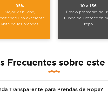
95%
10 a 15€
Mejor visibilidad,
Precio promedio de u
rmitiendo una excelente
Funda de Protección p
vista de las prendas
ropa
s Frecuentes sobre este
nda Transparente para Prendas de Ropa?