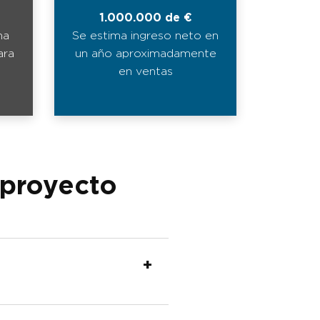
1.000.000 de €
na
Se estima ingreso neto en
ara
un año aproximadamente
en ventas
 proyecto