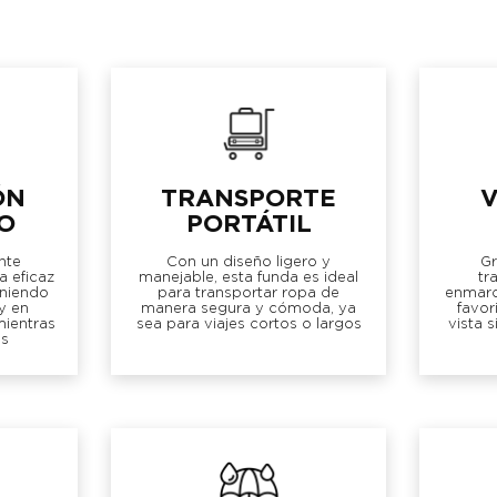
ÓN
TRANSPORTE
V
O
PORTÁTIL
nte
Con un diseño ligero y
Gr
a eficaz
manejable, esta funda es ideal
tr
eniendo
para transportar ropa de
enmarc
y en
manera segura y cómoda, ya
favor
mientras
sea para viajes cortos o largos
vista 
s