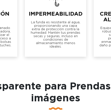
IÓN
IMPERMEABILIDAD
CR
AL
La funda es resistente al agua,
proporcionando una capa
denado
Equipa
extra de protección contra la
zadora,
robus
humedad. Mantén tus prendas
zar el
s
secas y seguras, incluso en
cceso a
p
condiciones de
 bolsas
enmar
almacenamiento menos
tuches.
daño po
ideales.
sparente para Prendas
imágenes