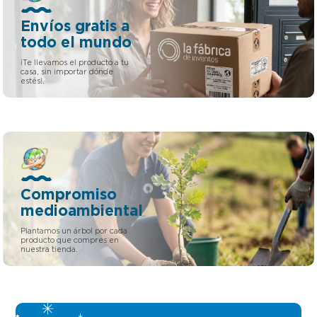
patentes. LLÁMANOS
Envíos gratis a
todo el mundo
¡Te llevamos el producto a tu
casa, sin importar dónde
estés!.
Compromiso
medioambiental
Plantamos un árbol por cada
producto que compres en
nuestra tienda.