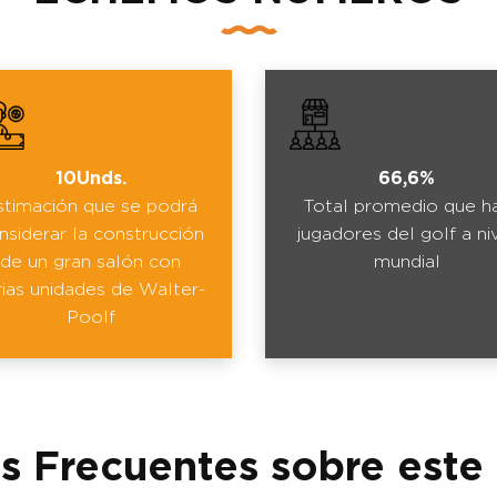
10Unds.
66,6%
stimación que se podrá
Total promedio que h
nsiderar la construcción
jugadores del golf a ni
de un gran salón con
mundial
rias unidades de Walter-
Poolf
s Frecuentes sobre este