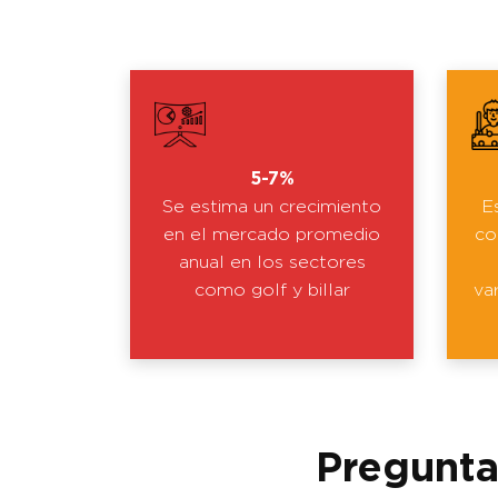
5-7%
Se estima un crecimiento
E
en el mercado promedio
co
anual en los sectores
como golf y billar
va
Pregunta