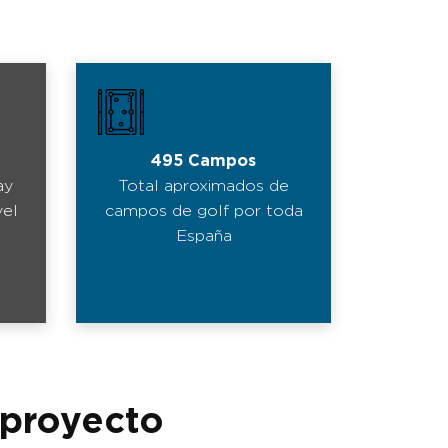
495 Campos
ay
Total aproximados de
vel
campos de golf por toda
España
 proyecto