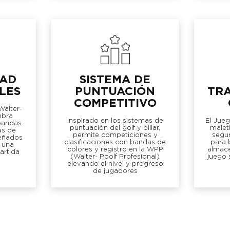
DAD
SISTEMA DE
LES
PUNTUACIÓN
TR
COMPETITIVO
alter-
mbra
Inspirado en los sistemas de
El Jueg
 bandas
puntuación del golf y billar,
malet
as de
permite competiciones y
segur
señados
clasificaciones con bandas de
para b
 una
colores y registro en la WPP
almace
artida
(Walter- Poolf Profesional)
juego 
elevando el nivel y progreso
de jugadores