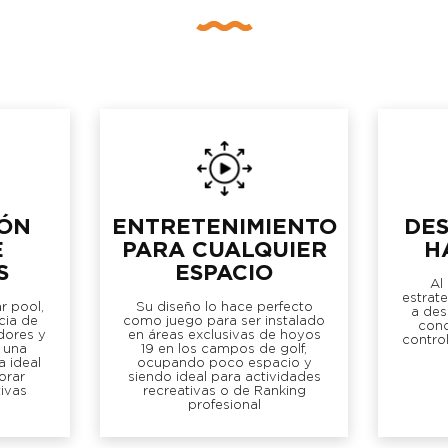
IÓN
ENTRETENIMIENTO
DE
E
PARA CUALQUIER
H
S
ESPACIO
Al
estrat
ar pool,
Su diseño lo hace perfecto
a des
cia de
como juego para ser instalado
conc
dores y
en áreas exclusivas de hoyos
contro
a una
19 en los campos de golf,
 ideal
ocupando poco espacio y
orar
siendo ideal para actividades
ivas
recreativas o de Ranking
profesional