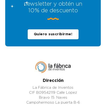
newsletter y obtén un
10% de descuento
Quiero suscribirme!
Dirección
La Fábrica de Inventos
CIF B09542119 Calle Lopez
Bravo 15. Naves
Campohermoso La puerta B-6