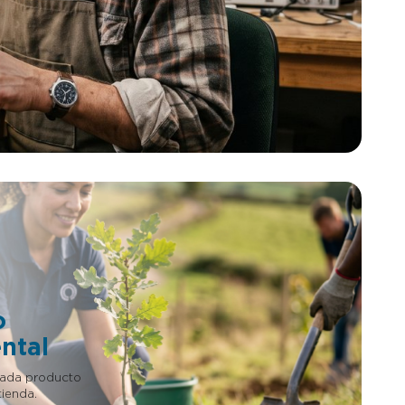
SuitCloset Elevador de Equipaje, facilita
extremo el
la manipulación del contenido a una
opias ropas
altura mas acorde y con menos
 lugar, de
esfuerzos. Si deseas más información de
ustraer el
esta inversión ESCRÍBENOS EN ESTE
rrado.
CHAT o llámanos. Si eres
 en un
Empresario/inversor esta es tu
rones y a
oportunidad. Puedes invertir en
o
proyectos patentados sin tener que
rio quiera
adelantar dinero. Si quieres más
información de esta patente, llámanos o
s invertir
mándanos un Whatsapp al +34 623 30
tener que
88 74, nuestro email
más
es tienda@lafabricadeinventos.com.
 llámanos o
Somos muy accesibles, cercanos y
4 623 30
damos cientos de facilidades a
empresarios e inversores para invertir
com.
en nuestra patentes. LLÁMANOS
nos y
 a
 invertir
NOS
o
ntal
cada producto
ienda.