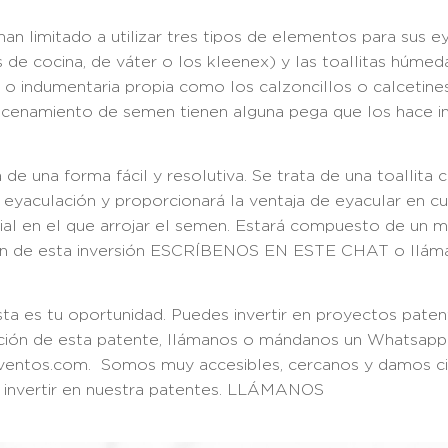
an limitado a utilizar tres tipos de elementos para sus eya
e cocina, de váter o los kleenex) y las toallitas húmedas
o indumentaria propia como los calzoncillos o calcetine
cenamiento de semen tienen alguna pega que los hace in
de una forma fácil y resolutiva. Se trata de una toallita
a eyaculación y proporcionará la ventaja de eyacular en 
al en el que arrojar el semen. Estará compuesto de un ma
ción de esta inversión ESCRÍBENOS EN ESTE CHAT o llám
sta es tu oportunidad. Puedes invertir en proyectos paten
mación de esta patente, llámanos o mándanos un Whatsapp
nventos.com. Somos muy accesibles, cercanos y damos cie
a invertir en nuestra patentes. LLÁMANOS