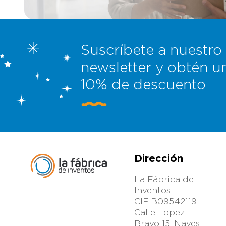
damos cientos de facilidades a
empresarios e inversores para invertir
en nuestra patentes. LLÁMANOS
Suscríbete a nuestro
newsletter y obtén u
10% de descuento
Dirección
La Fábrica de
Inventos
CIF B09542119
Calle Lopez
Bravo 15. Naves