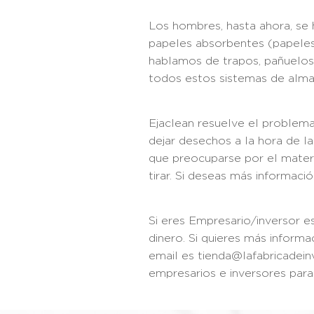
Los hombres, hasta ahora, se h
papeles absorbentes (papeles d
hablamos de trapos, pañuelos 
todos estos sistemas de alma
Ejaclean resuelve el problema 
dejar desechos a la hora de l
que preocuparse por el materi
tirar. Si deseas más informa
Si eres Empresario/inversor e
dinero. Si quieres más infor
email es tienda@lafabricadei
empresarios e inversores par