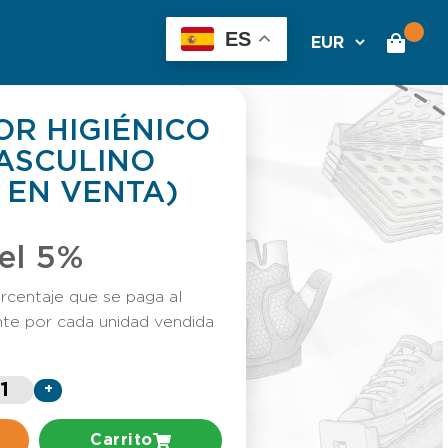
ES
R HIGIÉNICO
MASCULINO
 EN VENTA)
el 5%
rcentaje que se paga al
nte por cada unidad vendida
+
Carrito