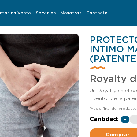
ctos en Venta
Servicios
Nosotros
Contacto
PROTECTO
INTIMO 
(PATENTE
Royalty d
Un Royalty es el po
inventor de la pate
Precio final del producto
Cantidad:
-
Comprar