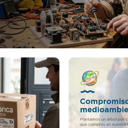
guir registrar tu propia
teléfono móvil y por el otro 
 hace falta que tengas
amarre se engancha a las pr
ni estudios previos. Solo 30
del usuario o a cualquier otro
 ganas de aprender.
forma que si alguien intenta s
móvil no podrá al estar ama
Ofrece una perfecta sujeción,
principio diseñada para cintu
las trabillas del pantalón, per
extrapolable a donde el usua
o necesite. Si eres Empresario/inversor
esta es tu oportunidad. Puede
en proyectos patentados sin 
adelantar dinero. Si quieres 
información de esta patente,
mándanos un Whatsapp al +3
88 74, nuestro email es
tienda@lafabricadeinventos.
Somos muy accesibles, cerca
damos cientos de facilidades
empresarios e inversores para
en nuestra patentes. LLÁMA
Compromis
medioambie
Plantamos un árbol por 
que compres en nuestra t