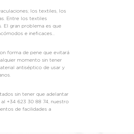
culaciones; los textiles, los
. Entre los textiles
s. El gran problema es que
cómodos e ineficaces...
 con forma de pene que evitará
cualquier momento sin tener
terial antiséptico de usar y
anos.
tados sin tener que adelantar
 al +34 623 30 88 74, nuestro
ntos de facilidades a