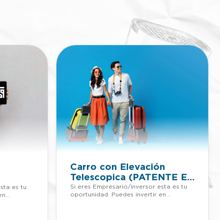
Carro con Elevación
Telescopica (PATENTE EN
VENTA)
TA)
Si eres Empresario/inversor esta es tu
sta es tu
oportunidad. Puedes invertir en
en
proyectos patentados sin tener que
er que
adelantar dinero. Si quieres más
más
información de esta patente, llámanos o
 llámanos o