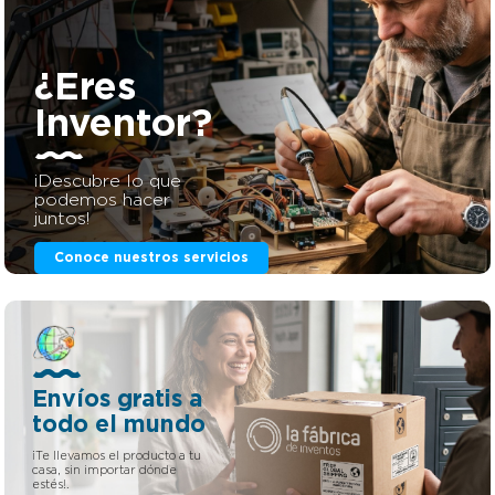
tamaño óptimo para utilizar en su propia olla. Si eres
Empresario/inversor esta es tu oportunidad. Puedes
invertir en proyectos patentados sin tener que adelantar
dinero. Si quieres más información de esta patente,
¿Eres
llámanos o mándanos un Whatsapp al +34 623 30 88 74,
nuestro email es tienda@lafabricadeinventos.com. Somos
Inventor?
muy accesibles, cercanos y damos cientos de facilidades a
empresarios e inversores para invertir en nuestra
patentes. LLÁMANOS
¡Descubre lo que
podemos hacer
juntos!
Conoce nuestros servicios
Envíos gratis a
todo el mundo
¡Te llevamos el producto a tu
casa, sin importar dónde
estés!.