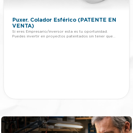
Puxer. Colador Esférico (PATENTE EN
VENTA)
Si eres Empresario/inversor esta es tu oportunidad.
Puedes invertir en proyectos patentados sin tener que
adelantar dinero. Si quieres más información de esta
patente, llámanos o mándanos un Whatsapp al +34 623
30 88 74, nuestro email
es tienda@lafabricadeinventos.com. Somos muy
accesibles, cercanos y damos cientos de facilidades a
empresarios e inversores para invertir en nuestra
patentes. LLÁMANOS El cocinado de pucheros o guisos
trae consigo el hecho de colar el caldo y separar las
verduras u hortalizas con relativa facilidad, lo cierto es
que muchas veces no resulta tan cómodo o fácil de
proceder, sobretodo cuando el cocinado es para un gran
número de comensales...Puxer se convertirá en un
accesorio indispensable para tu cocina. Se trata de un
invento en forma de colador esférico utilizado para
separar las verduras, legumbres, hierbas o resto de
ingredientes de otros alimentos como carnes o guisos.
Estará provisto de una compuerta de fácil apertura y
cómodo manejo para introducir dichos alimentos sin
ninguna dificultad. Ademas Se podrá adquirir en diferentes
tamaños dando la opción al usuario de adaptarlo al