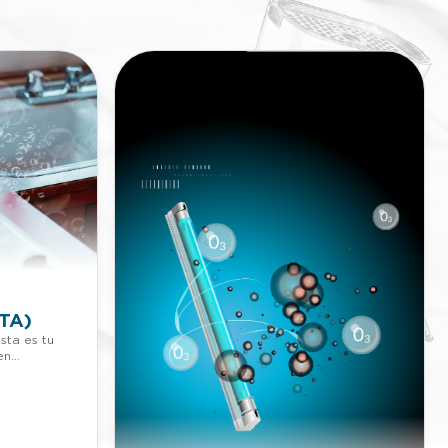
TA)
sta es tu
en
er que
más
 llámanos o
4 623 30