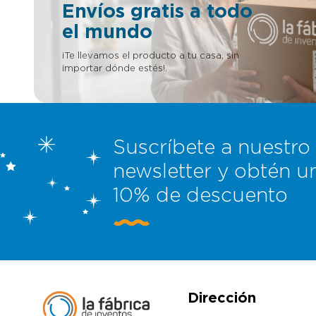
Envíos gratis a todo
el mundo
¡Te llevamos el producto a tu casa, sin
importar dónde estés!.
Suscríbete a nuestro
newsletter y obtén u
10% de descuento
Dirección