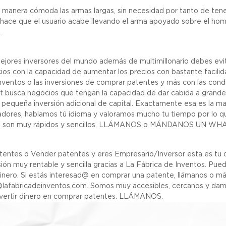
e manera cómoda las armas largas, sin necesidad por tanto de ten
ue hace que el usuario acabe llevando el arma apoyado sobre el ho
.
jores inversores del mundo además de multimillonario debes evit
cios con la capacidad de aumentar los precios con bastante facili
nventos o las inversiones de comprar patentes y más con las cond
et busca negocios que tengan la capacidad de dar cabida a gran
a pequeña inversión adicional de capital. Exactamente esa es la ma
dores, hablamos tú idioma y valoramos mucho tu tiempo por lo qu
os son muy rápidos y sencillos. LLÁMANOS o MÁNDANOS UN WH
tentes o Vender patentes y eres Empresario/Inversor esta es tu o
ón muy rentable y sencilla gracias a La Fábrica de Inventos. Pued
dinero. Si estás interesad@ en comprar una patente, llámanos o
@lafabricadeinventos.com. Somos muy accesibles, cercanos y damo
nvertir dinero en comprar patentes. LLÁMANOS.