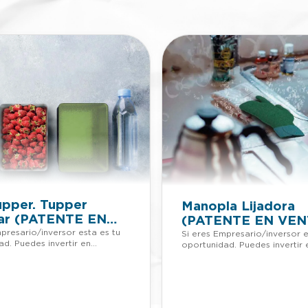
pper. Tupper
Manopla Lijadora
ar (PATENTE EN
(PATENTE EN VEN
)
presario/inversor esta es tu
Si eres Empresario/inversor e
d. Puedes invertir en
oportunidad. Puedes invertir 
 patentados sin tener que
proyectos patentados sin ten
dinero. Si quieres más
adelantar dinero. Si quieres 
ón de esta patente, llámanos o
información de esta patente,
 un Whatsapp al +34 623 30
mándanos un Whatsapp al +3
stro email
88 74, nuestro email