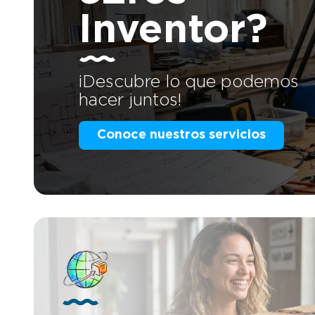
carritos de
tapas de S
Inventor?
color y pi
de alimen
de: Fácil limpieza Fácil colocación
Estanqueidad Durabilidad Sal
llegado l
¡Descubre lo que podemos
hacer juntos!
Conoce nuestros servicios