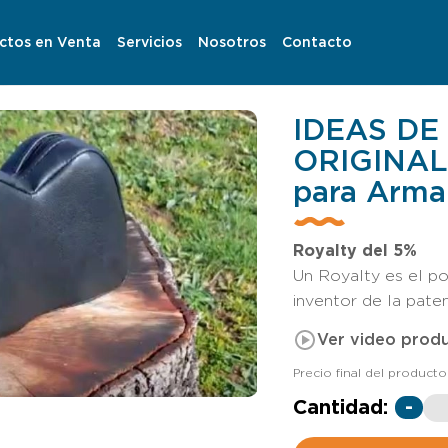
ctos en Venta
Servicios
Nosotros
Contacto
IDEAS DE
ORIGINAL
para Arma
Royalty del 5%
Un Royalty es el po
inventor de la pate
Ver video prod
Precio final del producto
Cantidad:
-