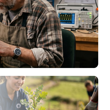
unidad, podremos poner, cestas de 1 a 4
os.com.
unidades. También podemos
nos y
desinfectar dispensadores de salsas u
 a
otros elementos que estén de cara al
 invertir
público. Si eres Empresario/inversor
NOS
esta es tu oportunidad. Puedes invertir
en proyectos patentados sin tener que
adelantar dinero. Si quieres más
información de esta patente, llámanos o
mándanos un Whatsapp al +34 623 30
88 74, nuestro email
es tienda@lafabricadeinventos.com.
Somos muy accesibles, cercanos y
damos cientos de facilidades a
empresarios e inversores para invertir
en nuestra patentes. LLÁMANOS