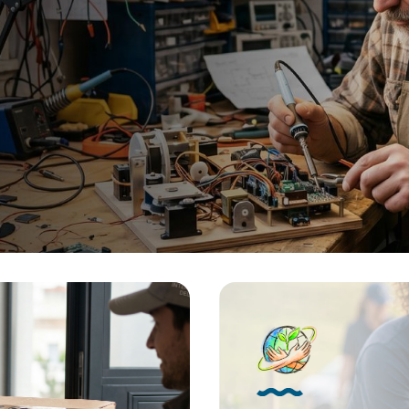
 la compra estándar. Las
88 74, nuestro email
ilicona nos facilitan con su
es tienda@lafabricadeinvent
ctogramas el identificar el tipo
Somos muy accesibles, cerca
to y cuenta con las ventajas
damos cientos de facilidades
empresarios e inversores para
ubridad ¡Ha
en nuestra patentes. LLÁMA
a hora de cambiar de hábitos!