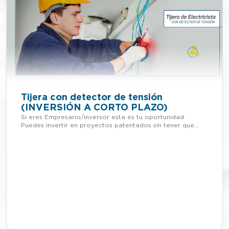
Tijera con detector de tensión
(INVERSIÓN A CORTO PLAZO)
Si eres Empresario/inversor esta es tu oportunidad.
Puedes invertir en proyectos patentados sin tener que
adelantar dinero. Si quieres más información de esta
patente, llámanos o mándanos un Whatsapp al +34 623
30 88 74, nuestro email es
tienda@lafabricadeinventos.com. Somos muy accesibles,
cercanos y damos cientos de facilidades a empresarios e
inversores para invertir en nuestra patentes. LLÁMANOS
Una tijera que incorpora un dispositivo detector de
tensión en cada una de las hojas de la tijera. La tijera con
dispositivo detector de tensión está formada por una
tijera, que incorpora en al menos una de sus hojas o en el
mango de la tijera un dispositivo detector de tensión sin
contacto, es decir, no es necesario que dichos detectores