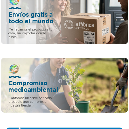
Envíos gratis a
todo el mundo
¡Te llevamos el producto a tu
casa, sin importar dónde
estés!.
Compromiso
medioambiental
Plantamos un árbol por cada
producto que compres en
nuestra tienda.