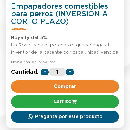
Empapadores comestibles
para perros (INVERSIÓN A
CORTO PLAZO)
Royalty del 5%
Un Royalty es el porcentaje que se paga al
inventor de la patente por cada unidad vendida
Precio final del producto
Cantidad:
-
+
Comprar
Carrito
Pregunta por este producto