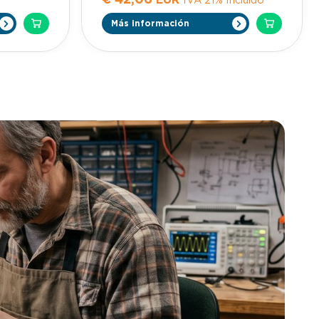
€
42,06
EUR
IVA 21% Incluido
propuesto? Estoy seguro que muchas.
4 623 30
Pero nunca lo has conseguido. Gracias a
Más información
este curso aprenderás una metodología
com.
muy muy sencilla y eficaz para aprender
nos y
a dejar de fumar y nunca más volver.
 a
Aprenderás todos los trucos para que
 invertir
te resulte muy sencillo dejar de fumar y
ANOS
herramientas para auto defenderte de
conseguir 5
amigos que te ofrecer un cigarrillo
colocar las
cuando ya has conseguido dejarlo.
 afeitar.
Aprenderás a que te de asco el tabaco
 tus
y nunca más tengas ganas de fumar. No
ternas.
te será necesario utilizar ni parches ni
lla de
ningún medicamento. Todo lo harás con
 un montón
tu propia mente de una forma muy
jas de
sencilla. Solo es cuestión de conocer
itar
esta metodología.
ado hombre
l máximo
 con
tar para el
que estar
chillas,
e dinero en
premium.
 o
ja de
eitar, con