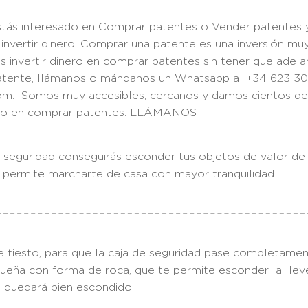
ás interesado en Comprar patentes o Vender patentes y
nvertir dinero. Comprar una patente es una inversión muy 
 invertir dinero en comprar patentes sin tener que adelan
tente, llámanos o mándanos un Whatsapp al +34 623 30 
om. Somos muy accesibles, cercanos y damos cientos de 
nero en comprar patentes. LLÁMANOS
eguridad conseguirás esconder tus objetos de valor de u
e permite marcharte de casa con mayor tranquilidad.
tiesto, para que la caja de seguridad pase completamen
queña con forma de roca, que te permite esconder la llev
 quedará bien escondido.