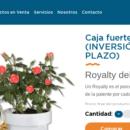
ctos en Venta
Servicios
Nosotros
Contacto
Caja fuert
(INVERSI
PLAZO)
Royalty de
Un Royalty es el porc
de la patente por cad
Precio final del producto
Cantidad:
-
Comprar