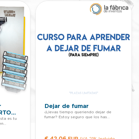
r
Dejar de fumar
RTO
¿Llevas tiempo queriendo dejar de
fumar? Estoy seguro que los has
sta es tu
intentado muchas veces y te parece
en
imposible. Tal vez lo hayas conseguido
er que
varías veces pero luego has acabado
más
volviendo. ¿Cuantas veces te lo has
 llámanos o