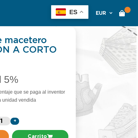
ES
e macetero
ÓN A CORTO
l 5%
entaje que se paga al inventor
a unidad vendida
+
Carrito