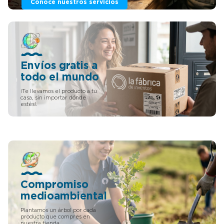
Conoce nuestros servicios
Envíos gratis a
todo el mundo
¡Te llevamos el producto a tu
casa, sin importar dónde
estés!.
Compromiso
medioambiental
Plantamos un árbol por cada
producto que compres en
nuestra tienda.