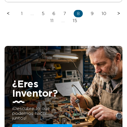
<
1
…
5
6
7
8
9
10
>
11
…
15
¿Eres
Inventor?
¡Descubre lo que
podemos hacer
juntos!