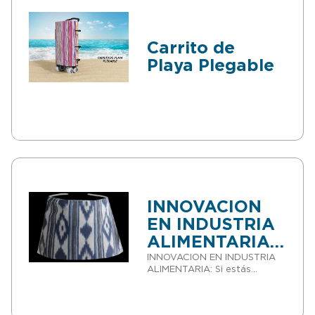
Carrito de
Playa Plegable
INNOVACION
EN INDUSTRIA
ALIMENTARIA:
Delantal con
INNOVACION EN INDUSTRIA
ALIMENTARIA: Si estás
Dispositivo de
interesado en Comprar
Sujección
patentes o Vender patentes
y eres Empresario/Inversor