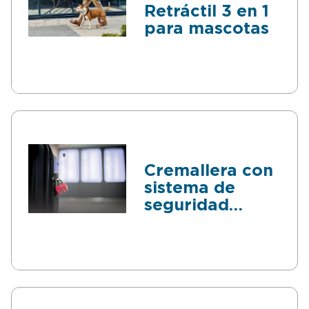
Retráctil 3 en 1
damas de honor o para
madres en el Día de la Madre.
para mascotas
Cremallera con
sistema de
seguridad
integrado