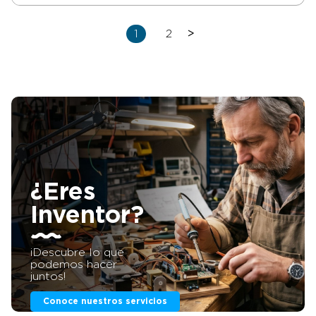
esta es tu oportunidad
donde invertir dinero.
Comprar una patente es una
1
2
>
inversión muy rentable y
sencilla gracias a La Fábrica
de Inventos. Puedes invertir
dinero en comprar patentes
sin tener que adelantar
dinero. Si estás interesad@
en comprar una patente,
llámanos o mándanos un
WhatsApp al +34 623 30 88
74, nuestro email es
tienda@lafabricadeinventos.com.
Somos muy accesibles,
cercanos y damos cientos
¿Eres
de facilidades a empresarios
e inversores donde invertir
Inventor?
dinero en comprar patentes.
LLÁMANOS. Easy Pron es un
delantal con elemento de
¡Descubre lo que
sujeción que presenta la gran
podemos hacer
ventaja de poderse ajustar y
juntos!
fijar muy fácilmente a la
cintura o cuello del usuario,
Conoce nuestros servicios
sin tener que realizar nudos.
Está formado a partir de una