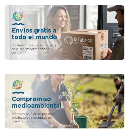
lámina de material flexible
que además tiene la forma
de un delantal tradicional,
pudiendo tener dos zonas de
protección. Una primera
zona que protegerá al
Envíos gratis a
usuario desde la cintura
todo el mundo
hasta abajo, y pudiendo
contar con una segunda
¡Te llevamos el producto a tu
zona que cubrirá desde la
casa, sin importar dónde
estés!.
cintura hasta el cuello del
usuario. Según Warren
Buffet uno de los mejores
inversores del mundo
además de multimillonario
debes evitar cualquier
negocio con una gran
inversión en capital y buscar
negocios con la capacidad
de aumentar los precios con
Compromiso
bastante facilidad sin temor
medioambiental
a perder cuota de mercado.
Todo esto lo tienen los
Plantamos un árbol por cada
inventos o las inversiones de
producto que compres en
nuestra tienda.
comprar patentes y más con
las condiciones y facilidades