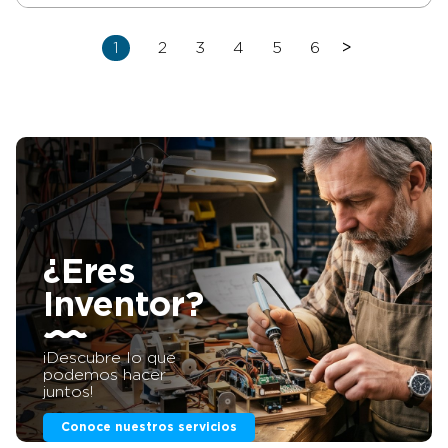
1
2
3
4
5
6
>
¿Eres
Inventor?
¡Descubre lo que
podemos hacer
juntos!
Conoce nuestros servicios