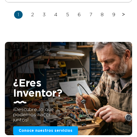
1
2
3
4
5
6
7
8
9
>
¿Eres
Inventor?
¡Descubre lo que
podemos hacer
juntos!
Conoce nuestros servicios