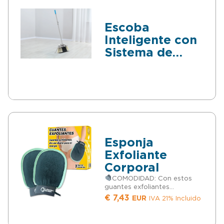
Escoba
Inteligente con
Sistema de
Estabilidad
Autónoma
Esponja
Exfoliante
Corporal
COMODIDAD: Con estos
guantes exfoliantes
corporales consigues poder
€
7,43
EUR
IVA 21% Incluido
cuidarte la piel de una forma
cómoda y desde la misma
ducha
LIMPIEZA