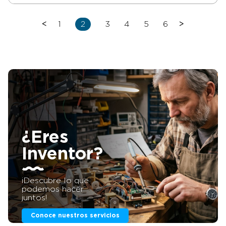
<
1
2
3
4
5
6
>
¿Eres
Inventor?
¡Descubre lo que
podemos hacer
juntos!
Conoce nuestros servicios