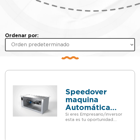
Ordenar por:
Speedover
maquina
Automática
Overgrip
Si eres Empresario/inversor
esta es tu oportunidad.
(VENTA
Puedes invertir en proyectos
PATENTE)
patentados sin tener que
adelantar dinero. Si quieres