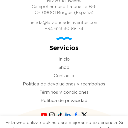
Bravo 15. Naves
e inversores donde invertir
Campohermoso La puerta B-6
dinero en comprar patentes.
LLÁMANOS.
CP 09001 Burgos (España)
tienda@lafabricadeinventos.com
+34 623 30 88 74
Servicios
Inicio
Shop
Contacto
Política de devoluciones y reembolsos
Términos y condiciones
Política de privacidad
Esta web utiliza cookies para mejorar su experiencia. Si