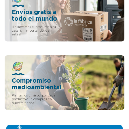
inversores del mundo
además de multimillonario
debes evitar cualquier
Envíos gratis a
negocio con una gran
todo el mundo
inversión en capital y buscar
negocios con la capacidad
¡Te llevamos el producto a tu
de aumentar los precios con
casa, sin importar dónde
bastante facilidad sin temor
estés!.
a perder cuota de mercado.
Todo esto lo tienen los
inventos o las inversiones de
comprar patentes y más con
las condiciones y facilidades
que pone La Fábrica de
Inventos. Warren Buffet
busca negocios que tengan
la capacidad de dar cabida a
Compromiso
grandes aumentos de
medioambiental
volumen (causados por la
inflación) con una pequeña
Plantamos un árbol por cada
inversión adicional de capital.
producto que compres en
Exactamente esa es la mayor
nuestra tienda.
cualidad de las patentes y
marcas. Somos empresarios
innovadores, hablamos tú
idioma y valoramos mucho
tu tiempo por lo que los