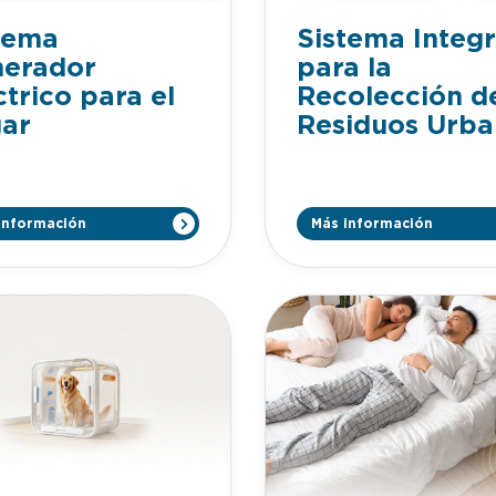
tema
Sistema Integr
erador
para la
ctrico para el
Recolección d
ar
Residuos Urba
información
Más información