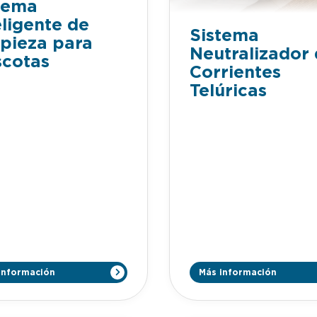
tema
eligente de
Sistema
pieza para
Neutralizador
cotas
Corrientes
Telúricas
información
Más información