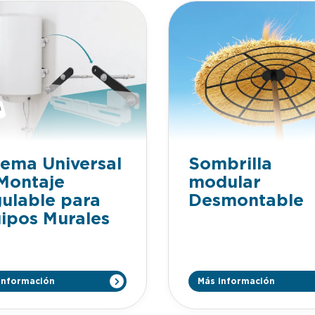
Sombrilla
tema Universal
modular
Montaje
Desmontable
ulable para
ipos Murales
información
Más información