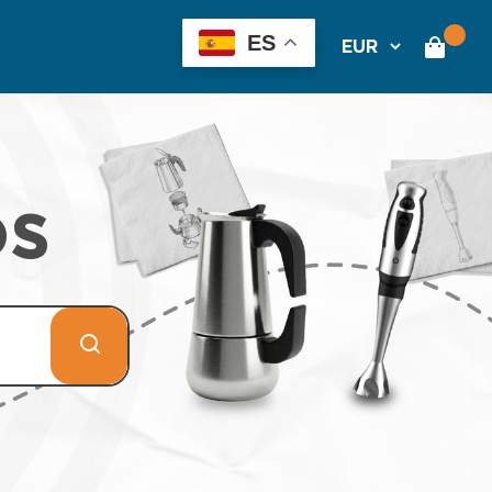
ES
os