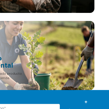
o
ntal
cada producto
ienda.