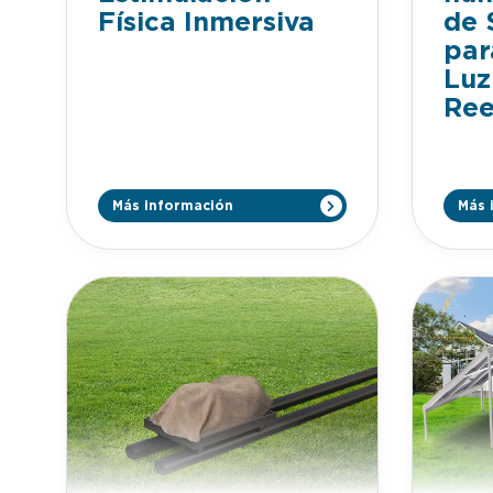
Física Inmersiva
de 
par
Luz
Ree
Más información
Más 