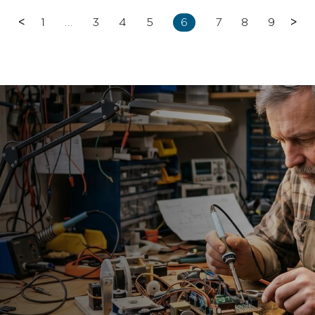
<
1
…
3
4
5
6
7
8
9
>