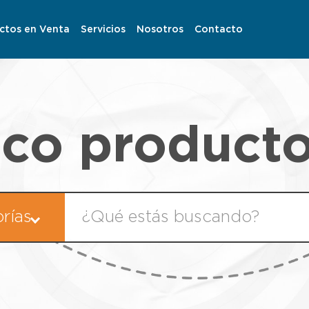
ctos en Venta
Servicios
Nosotros
Contacto
co product
rías