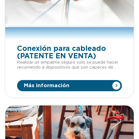
Conexión para cableado
(PATENTE EN VENTA)
Realizar un empalme seguro solo se puede hacer
recurriendo a dispositivos que son capaces de
evitar el recalentamiento. Esto, el recalentamiento,
puede acabar deteriorando o fundiendo el
aislamiento de los conductores, por lo que se
Más información
pueden provocar accidentes indeseados. Por eso
Fastest Norynect® es la mejor solución. Podrás
empalmar cable de una manera rápida, fácil y
segura, tanto para los dispositivos como para el
propio técnico encargado de hacerlo.