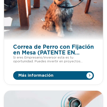
Correa de Perro con Fijación
en Mesa (PATENTE EN
VENTA)
Si eres Empresario/inversor esta es tu
oportunidad. Puedes invertir en proyectos
patentados sin tener que adelantar dinero. Si
quieres más información de esta patente,
llámanos o mándanos un Whatsapp al +34 623 30
Más información
88 74, nuestro email
es tienda@lafabricadeinventos.com. Somos muy
accesibles, cercanos y damos cientos de
facilidades a empresarios e inversores para invertir
en nuestra patentes. LLÁMANOS Cada vez más
locales se consideran Pet Friendly. Estos
establecimientos son lugares que te permiten
llevar a tu mascota sin que le prohíban la entrada,