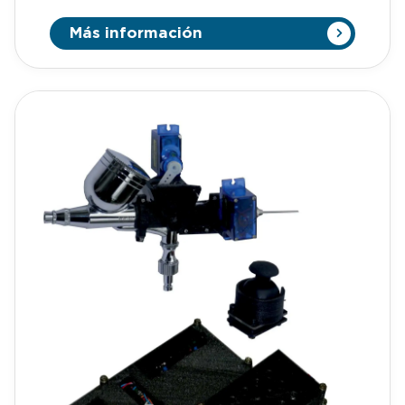
quieres más información de esta patente,
llámanos o mándanos un Whatsapp al +34 623 30
Más información
88 74, nuestro email
es tienda@lafabricadeinventos.com. Somos muy
accesibles, cercanos y damos cientos de
facilidades a empresarios e inversores para invertir
en nuestra patentes. LLÁMANOS Actualmente,
con la aparición del virus covid-19 se hace
necesario tomar diferentes medidas de higiene y
prevención como es el uso de la mascarilla o el
lavado frecuente de manos. Sin embargo, esas
medidas no son suficientes para frenar el virus.
Para ello existen diferentes test, pero no resultan
eficaces ya que no es cómodo realizarlos, y
porque no todos ellos son eficaces frente a la
detección. DetectVirus es un dispositivo para la
detección de virus, que permite realizar mediante
la combinación de diferentes sensores si una
persona se encuentra contagiada de un virus.
Todo él alimentado a partir de una fuente de
alimentación que se aloja en el interior de la
carcasa. Está especialmente diseñado para la
detección del virus covid-19. Cuenta con una
pantalla táctil para hacer más intuitivo el manejo
del dispositivo y también para visualizar los
resultados. Para seleccionar los diferentes
sensores se han incluido un conjunto de
comandos y sensores. Si eres