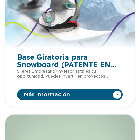
Base Giratoria para
Snowboard (PATENTE EN
VENTA)
Si eres Empresario/inversor esta es tu
oportunidad. Puedes invertir en proyectos
patentados sin tener que adelantar dinero. Si
quieres más información de esta patente,
llámanos o mándanos un Whatsapp al +34 623 30
Más información
88 74, nuestro email
es tienda@lafabricadeinventos.com. Somos muy
accesibles, cercanos y damos cientos de
facilidades a empresarios e inversores para invertir
en nuestra patentes. LLÁMANOS Tras una larga
jornada de snow muchas personas sufren de
problemas en la articulación de la rodilla. Existen
multitud de situación como cuando se sube al
telesilla con la tabla puesta, donde tienes que