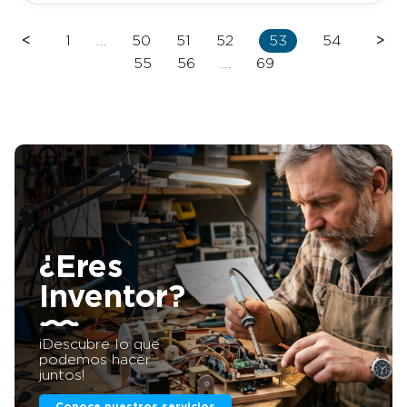
accesibles, cercanos y damos cientos de
facilidades a empresarios e inversores para invertir
en nuestra patentes. LLÁMANOS ¡Detengamos
<
1
…
50
51
52
53
54
>
los contagios! DCC (Dispositivo de control de
contagios) es un dispositivo muy eficaz
55
56
…
69
sobretodo en el sector de la industria para evitar
contagios de virus y bacterias entre los
trabajadores. Su funcionamiento es muy sencillo y
permite monitorizar a los equipos con las medidas
de seguridad indicadas por el Ministerio de
Sanidad gracias a su configuración editable.
Cuando dos operarios invaden la distancia de
seguridad, el dispositivo emite una señal acústica
y luminosa un tiempo previo al tiempo máximo
establecido, como preaviso. Si no se corrige la
distancia, una vez llega el tiempo máximo
programado el DCC avisa nuevamente y deja
registrado en el servidor de la compañía el
¿Eres
incidente. Con el fin de reforzar medidas, deja
constancia de quién y cuándo ocurre el suceso.
Inventor?
Si eres Empresario/inversor esta es tu
oportunidad. Puedes invertir en proyectos
patentados sin tener que adelantar dinero. Si
quieres más información de esta patente,
¡Descubre lo que
llámanos o mándanos un Whatsapp al +34 623 30
podemos hacer
88 74, nuestro email
juntos!
es tienda@lafabricadeinventos.com. Somos muy
accesibles, cercanos y damos cientos de