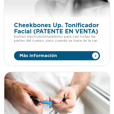
facilidades a empresarios e inversores para invertir
en nuestra patentes. LLÁMANOS
Cheekbones Up. Tonificador
Facial (PATENTE EN VENTA)
Existen electroestimuladores para casi todas las
partes del cuerpo, pero cuando se trata de la cara
parece que el mercado trata de tonificarla a
través de cremas o cirugía estética. ¿Se pueden
estimular los músculos faciales de otra forma más
Más información
económica, sencilla y eficaz? La respuesta es sí.
Cheekbones Up se compone principalmente por
dos elementos; la diadema y los electrodos. El
dispositivo electrónico tonifica tu rostro
emitiendo pequeños impulsos eléctricos que se
transmiten a tus músculos mediante unos
pequeños electrodos adaptables y totalmente
ergonómicos.