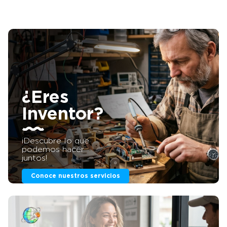
fabricados de manera muy casera simplemente
añadiendo y pegando a la madera una tira led.
Nuestro ARCO DE VIOLÍN CON LUZ viene de la
mano con las nuevas tecnologías y materiales
resistentes como la fibra, incorporando los puntos
de led de manera interna; teniendo como
resultado un arco atractivo con esta cualidad
nueva integrada en el diseño. Si eres
Empresario/inversor esta es tu oportunidad.
Puedes invertir en proyectos patentados sin tener
que adelantar dinero. Si quieres más información
¿Eres
de esta patente, llámanos o mándanos un
Whatsapp al +34 623 30 88 74, nuestro email
Inventor?
es tienda@lafabricadeinventos.com. Somos muy
accesibles, cercanos y damos cientos de
facilidades a empresarios e inversores para invertir
en nuestra patentes. LLÁMANOS
¡Descubre lo que
podemos hacer
juntos!
Conoce nuestros servicios