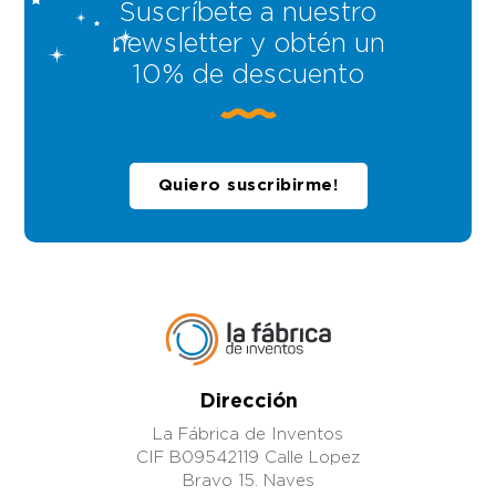
Suscríbete a nuestro
newsletter y obtén un
10% de descuento
Quiero suscribirme!
Dirección
La Fábrica de Inventos
CIF B09542119 Calle Lopez
Bravo 15. Naves