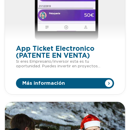
en nuestra patentes. LLÁMANOS
App Ticket Electronico
(PATENTE EN VENTA)
Si eres Empresario/inversor esta es tu
oportunidad. Puedes invertir en proyectos
patentados sin tener que adelantar dinero. Si
quieres más información de esta patente,
llámanos o mándanos un Whatsapp al +34 623 30
Más información
88 74, nuestro email
es tienda@lafabricadeinventos.com. Somos muy
accesibles, cercanos y damos cientos de
facilidades a empresarios e inversores para invertir
en nuestra patentes. LLÁMANOS Cuando se
realizan las compras menores, que al sumar al
termino de unos dias o semanas suelen ser
muchas, los consumidores pueden notar que
terminan acumulando una cantidad excesiva de
tickets de pago que se terminan desechando;