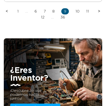
<
1
…
6
7
8
9
10
11
>
12
…
36
¿Eres
Inventor?
¡Descubre lo que
podemos hacer
juntos!