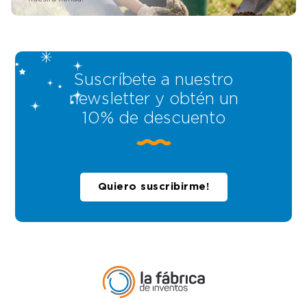
Suscríbete a nuestro
newsletter y obtén un
10% de descuento
Quiero suscribirme!