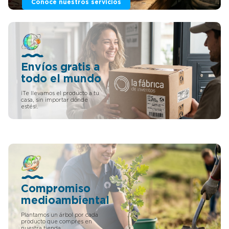
Conoce nuestros servicios
Envíos gratis a
todo el mundo
¡Te llevamos el producto a tu
casa, sin importar dónde
estés!.
Compromiso
medioambiental
Plantamos un árbol por cada
producto que compres en
nuestra tienda.