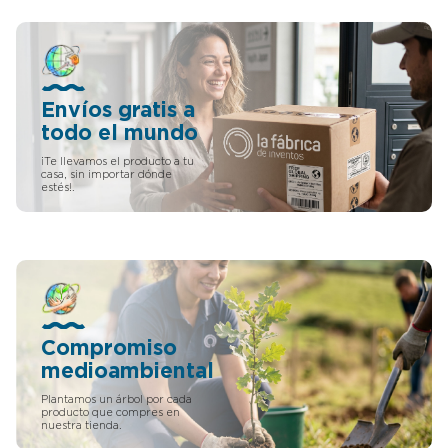
desodorante de pies ideal
para zapatos de vestir y
para zapatillas de deporte.
Para el olor de pies, quita
olores zapatos. Desodorante
pie ideal.
Envíos gratis a
todo el mundo
¡Te llevamos el producto a tu
casa, sin importar dónde
estés!.
Compromiso
medioambiental
Plantamos un árbol por cada
producto que compres en
nuestra tienda.