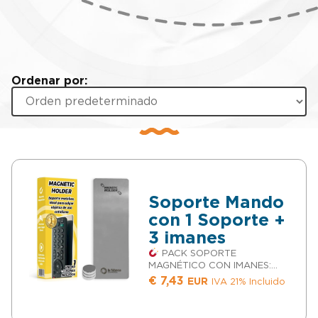
Ordenar por:
Soporte Mando
con 1 Soporte +
3 imanes
PACK SOPORTE
MAGNÉTICO CON IMANES:
Ideal como soporte mando a
€
7,43
EUR
IVA 21% Incluido
distancia u organizador
llaves, colocando en el
objeto los imanes que vienen