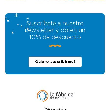
Suscríbete a nuestro
newsletter y obtén un
10% de descuento
Quiero suscribirme!
Dirección