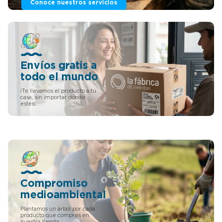
coche universal grupo 1.
Conoce nuestros servicios
DISEÑO DIVERTIDO: La funda
silla coche bebe tiene un
diseño exclusivo y divertido,
para que tu hijo/a pueda
divertirse con los dibujos de
la funda. RESISTENTE:
material duradero, para
Envíos gratis a
conseguir que no se
todo el mundo
desgaste ni con el uso ni con
los lavados, además de estar
¡Te llevamos el producto a tu
diseñado con colores
casa, sin importar dónde
llamativos para los bebés
estés!.
ECOLÓGICO Y CON
DEVOLUCIÓN GARANTIZADA:
Además de que por la
compra de cualquier
producto de nuestra tienda,
plantaremos un árbol en tu
nombre, si no es lo que
esperaba o decide que no
los quiere, reciba un
Compromiso
reembolso completo sin
medioambiental
problemas. La garantía de
fábrica solo está disponible a
Plantamos un árbol por cada
través de vendedores
producto que compres en
autorizados.
nuestra tienda.