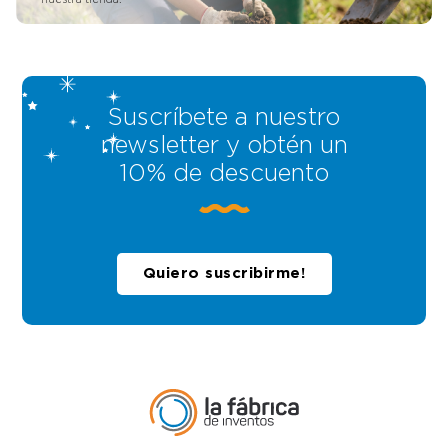
Suscríbete a nuestro
newsletter y obtén un
10% de descuento
Quiero suscribirme!