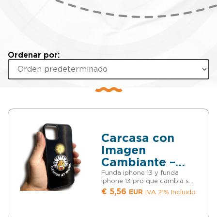
Ordenar por:
Carcasa con
Imagen
Cambiante –
Funda iPhone
Funda iphone 13 y funda
iphone 13 pro que cambia su
13 Original
imagen según el ángulo
€
5,56
EUR
IVA 21% Incluido
desde el que la mires. Fundas
iphone 13 con diseño
divertido de Genio