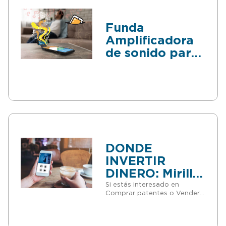
Funda
Amplificadora
de sonido para
Móvil
DÓNDE
INVERTIR
DINERO: Mirilla
inteligente
Si estás interesado en
Comprar patentes o Vender
conectada al
patentes y eres
teléfono móvil
Empresario/Inversor esta es
tu oportunidad donde