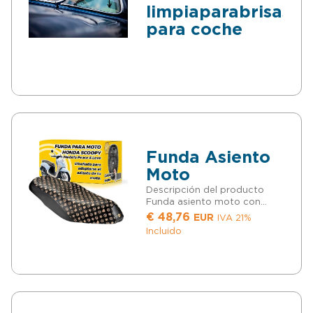
limpiaparabrisas
para coche
Funda Asiento
Moto
Descripción del producto
Funda asiento moto con
diferentes diseños, para los
€
48,76
EUR
IVA 21%
modelos Honda SH 125 , SH
Incluido
300, y Scoopy o para
Piaggio Liberty o Vespa LX,
ideal para poder mantener
impoluto el asiento y
además conseguir diseños
originales, se cambia en un
minuto, de forma muy