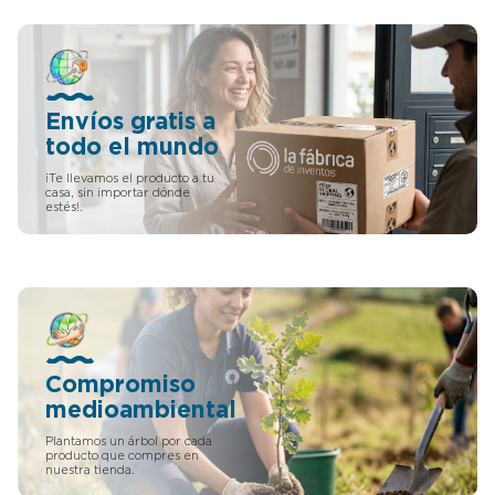
usuario colocará en su
producto de nuestra tienda,
terminal, la funcionalidad de
plantaremos un árbol en tu
dicho accesorio es su mayor
nombre, si no es lo que
ventaja, ya que será el propio
esperaba o decide que no
individuo el que decidirá
los quiere, reciba un
cómo y dónde colocarse el
reembolso completo sin
Envíos gratis a
móvil para que la otra
problemas. La garantía de
persona lo escuche y
todo el mundo
fábrica solo está disponible a
entienda sin dificultad.
través de vendedores
Según Warren Buffet uno de
¡Te llevamos el producto a tu
autorizados.
casa, sin importar dónde
los mejores inversores del
estés!.
mundo además de
multimillonario debes evitar
cualquier negocio con una
gran inversión en capital y
buscar negocios con la
capacidad de aumentar los
precios con bastante
facilidad sin temor a perder
cuota de mercado. Todo
Compromiso
esto lo tienen los inventos o
las inversiones de comprar
medioambiental
patentes y más con las
condiciones y facilidades que
Plantamos un árbol por cada
producto que compres en
pone La Fábrica de Inventos.
nuestra tienda.
Warren Buffet busca