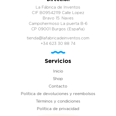
dinero en comprar patentes
La Fábrica de Inventos
sin tener que adelantar
dinero. Si estás interesad@
CIF B09542119 Calle Lopez
en comprar una patente,
Bravo 15. Naves
llámanos o mándanos un
Campohermoso La puerta B-6
Whatsapp al +34 623 30 88
CP 09001 Burgos (España)
74, nuestro email es
tienda@lafabricadeinventos.com.
tienda@lafabricadeinventos.com
Somos muy accesibles,
cercanos y damos cientos
+34 623 30 88 74
de facilidades a empresarios
e inversores donde invertir
dinero en comprar patentes.
Servicios
LLÁMANOS.
Inicio
Shop
Contacto
Política de devoluciones y reembolsos
Términos y condiciones
Política de privacidad