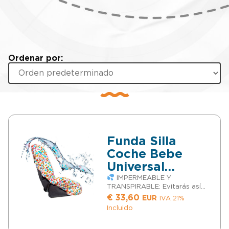
Ordenar por:
Funda Silla
Coche Bebe
Universal
Impermeable y
IMPERMEABLE Y
TRANSPIRABLE: Evitarás así
Transpirable
que tu hijo/a pueda manchar
€
33,60
EUR
IVA 21%
(Grupo 0, 1, 2 y
la silla con líquidos o si se
Incluido
hace pis o vomita. Y evitarás
3)
que sude con el calor ya que