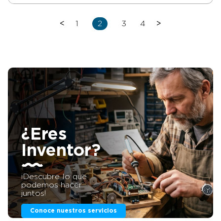
<
1
2
3
4
>
¿Eres
Inventor?
¡Descubre lo que
podemos hacer
juntos!
Conoce nuestros servicios