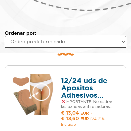
Ordenar por:
12/24 uds de
Apositos
Adhesivos
Antirozaduras
IMPORTANTE: No estirar
las bandas antirozaduras
Muslos –
muslos al ser colocadas. Son
€
13,04
-
EUR
Bandas
bandas espásticas pero se
Rango
€
18,60
EUR
IVA 21%
colocan sin estirar para que
Antirozaduras
de
Incluido
el elástico pueda hacer su
precios: