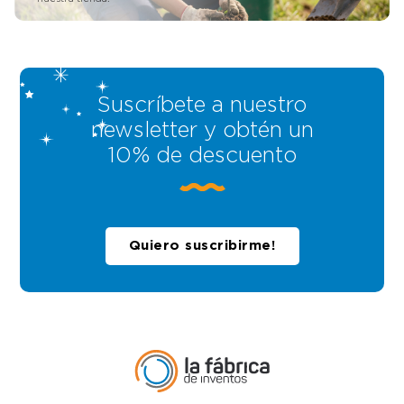
Suscríbete a nuestro
newsletter y obtén un
10% de descuento
Quiero suscribirme!