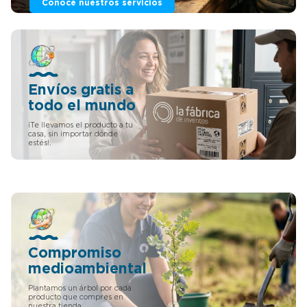
Conoce nuestros servicios
Envíos gratis a
todo el mundo
¡Te llevamos el producto a tu
casa, sin importar dónde
estés!.
Compromiso
medioambiental
Plantamos un árbol por cada
producto que compres en
nuestra tienda.