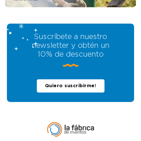
Suscríbete a nuestro
newsletter y obtén un
10% de descuento
Quiero suscribirme!