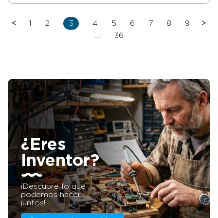
<
1
2
3
4
5
6
7
8
9
>
…
36
¿Eres
Inventor?
¡Descubre lo que
podemos hacer
juntos!