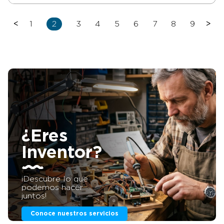
<
1
2
3
4
5
6
7
8
9
>
¿Eres
Inventor?
¡Descubre lo que
podemos hacer
juntos!
Conoce nuestros servicios